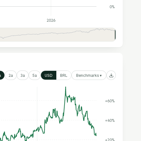
0%
2026
Benchmarks ▾
a
2a
3a
5a
USD
BRL
+60%
+40%
+20%