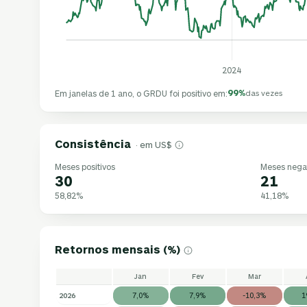
2024
99%
Em janelas de 1 ano, o GRDU foi positivo em:
das vezes
Consistência
· em US$
Meses positivos
Meses nega
30
21
58,82%
41,18%
Retornos mensais (%)
Jan
Fev
Mar
2026
7,0%
7,9%
-10,3%
1