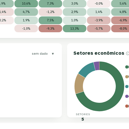
4,9%
10,6%
7,3%
3,0%
-0,0%
5,6%
1,4%
4,7%
-1,2%
2,9%
1,4%
4,8%
0,2%
1,9%
7,5%
1,0%
-3,9%
-6,9%
-1,0%
-9,3%
13,3%
-5,7%
-8,0%
Setores econômicos
▾
sem dado
SETORES
5