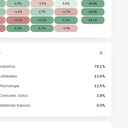
4,9%
-3,1%
0,6%
29,4%
-4,1%
3,7%
-4,7%
15,3%
-9,1%
12,5%
9,1%
22,1%
8,3%
8,7%
-3,9%
Indústria
70,1%
Utilidades
13,6%
Tecnologia
12,5%
Consumo cíclico
3,8%
Materiais básicos
0,0%