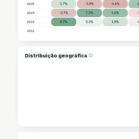
2025
1,7%
-3,8%
-4,6%
2024
-3,7%
7,2%
5,6%
-
2023
8,7%
0,2%
1,8%
-
2022
Distribuição geográfica