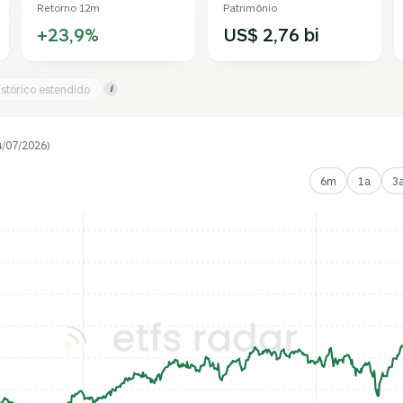
Retorno 12m
Patrimônio
+23,9%
US$ 2,76 bi
istórico estendido
i
4/07/2026)
6m
1a
3