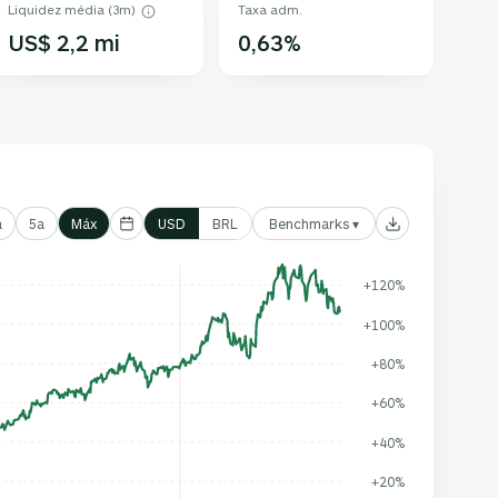
Liquidez média (3m)
Taxa adm.
US$ 2,2 mi
0,63%
Benchmarks ▾
a
5a
Máx
USD
BRL
+120%
+100%
+80%
+60%
+40%
+20%