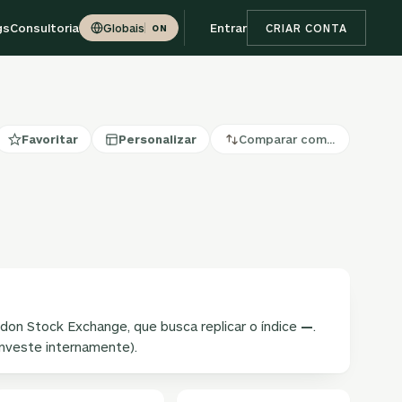
gs
Consultoria
Entrar
Globais
CRIAR CONTA
ON
Favoritar
Personalizar
Comparar com…
ondon Stock Exchange, que busca replicar o índice
—
.
investe internamente).