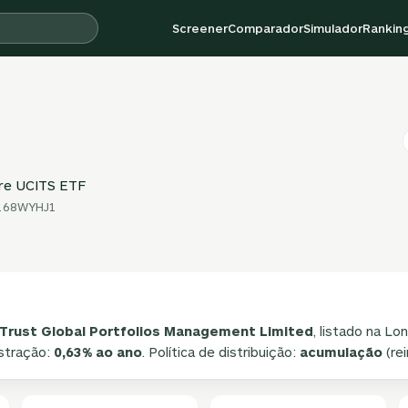
Screener
Comparador
Simulador
Rankin
ure UCITS ETF
G0168WYHJ1
 Trust Global Portfolios Management Limited
, listado na L
istração:
0,63% ao ano
. Política de distribuição:
acumulação
(re