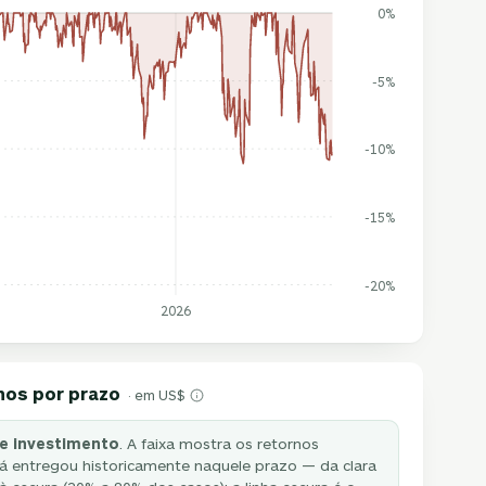
0%
-5%
-10%
-15%
-20%
2026
nos por prazo
· em US$
e investimento
. A faixa mostra os retornos
á entregou historicamente naquele prazo — da clara