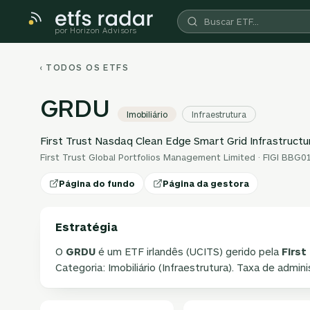
por Horizon Advisors
‹ TODOS OS ETFS
GRDU
Imobiliário
Infraestrutura
First Trust Nasdaq Clean Edge Smart Grid Infrastruct
First Trust Global Portfolios Management Limited · FIGI BB
Página do fundo
Página da gestora
Estratégia
O
GRDU
é um ETF irlandês (UCITS) gerido pela
First
Categoria: Imobiliário (Infraestrutura). Taxa de admin