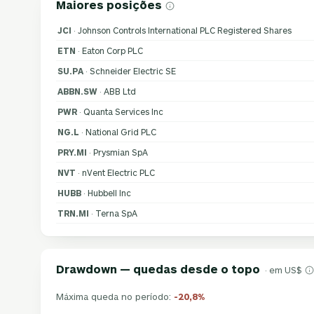
Maiores posições
JCI
· Johnson Controls International PLC Registered Shares
ETN
· Eaton Corp PLC
SU.PA
· Schneider Electric SE
ABBN.SW
· ABB Ltd
PWR
· Quanta Services Inc
NG.L
· National Grid PLC
PRY.MI
· Prysmian SpA
NVT
· nVent Electric PLC
HUBB
· Hubbell Inc
TRN.MI
· Terna SpA
Drawdown — quedas desde o topo
· em US$
Máxima queda no período:
-20,8%