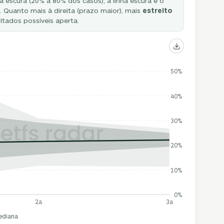
à escura (20% a 80% dos casos); a linha escura é o
 Quanto mais à direita (prazo maior), mais
estreito
ultados possíveis aperta.
50%
40%
30%
20%
10%
0%
2a
3a
ediana