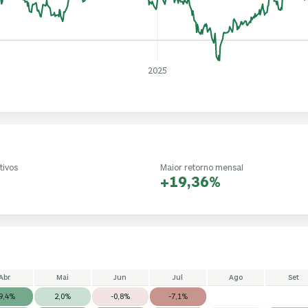
2025
tivos
Maior retorno mensal
+19,36%
Abr
Mai
Jun
Jul
Ago
Set
9,4%
2,0%
-0,8%
-7,1%