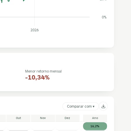
0%
2026
Menor retorno mensal
-10,34%
Comparar com ▾
Out
Nov
Dez
Ano
16,2%