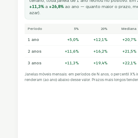
cenário, toda janela de 1 ano fechou no positivo. Em
+11,3%
a
+26,8%
ao ano — quanto maior o prazo, me
azar).
Período
5%
20%
Mediana
1 ano
+5,0%
+12,1%
+20,7%
2 anos
+11,6%
+16,2%
+21,5%
3 anos
+11,3%
+19,4%
+22,1%
Janelas móveis mensais: em períodos de N anos, o percentil X% 
renderam (ao ano) abaixo desse valor. Prazos mais longos tendem 