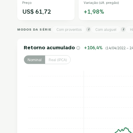
Preço
Variação (últ. pregão)
US$ 61,72
+1,98%
MODOS DA SÉRIE
Com proventos
Com aluguel
H
i
i
Retorno acumulado
+106,4%
(14/04/2022 – 2
Nominal
Real (IPCA)