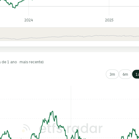
2024
2025
a de 1 ano · mais recente)
3m
6m
1