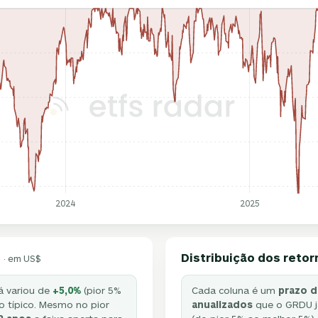
2024
2025
Distribuição dos retor
· em US$
já variou de
+5,0%
(pior 5%
Cada coluna é um
prazo d
 típico. Mesmo no pior
anualizados
que o GRDU j