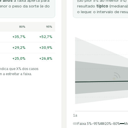
3 anos
a faixa aperta para
(do pior 5% ao melhor 5%) 
nor o peso da sorte (e do
resultado
típico
(mediana).
o leque: o intervalo de res
80%
95%
+35,7%
+52,7%
+29,2%
+30,9%
+25,0%
+26,8%
indica que X% dos casos
a estreitar a faixa.
1a
Faixa 5%–95%
20%–80%
M