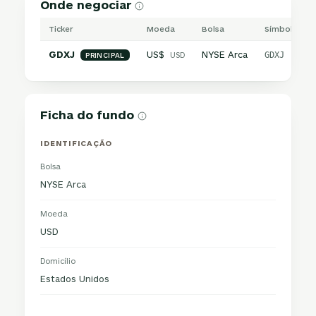
Onde negociar
Ticker
Moeda
Bolsa
Símbolo inte
GDXJ
US$
NYSE Arca
USD
GDXJ
PRINCIPAL
Ficha do fundo
IDENTIFICAÇÃO
Bolsa
NYSE Arca
Moeda
USD
Domicílio
Estados Unidos