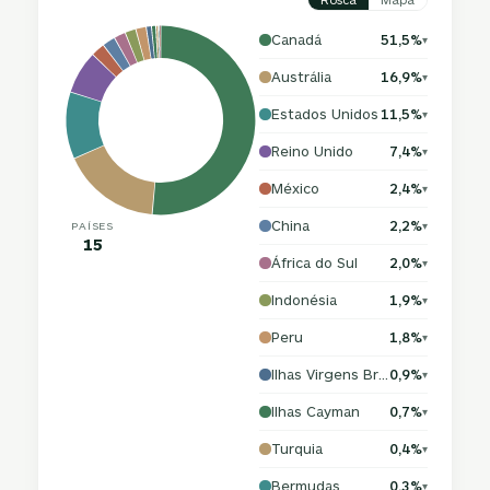
Canadá
51,5%
▾
Austrália
16,9%
▾
Estados Unidos
11,5%
▾
Reino Unido
7,4%
▾
México
2,4%
▾
China
2,2%
PAÍSES
▾
15
África do Sul
2,0%
▾
Indonésia
1,9%
▾
Peru
1,8%
▾
Ilhas Virgens Britânicas
0,9%
▾
Ilhas Cayman
0,7%
▾
Turquia
0,4%
▾
Bermudas
0,3%
▾