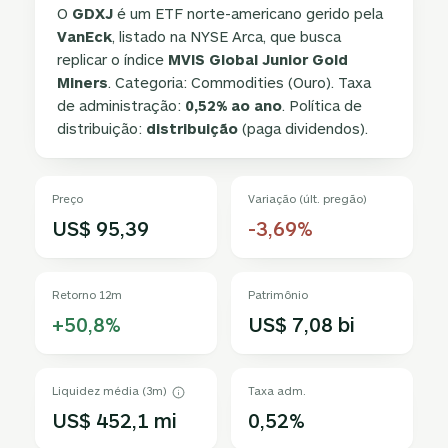
O
GDXJ
é um ETF norte-americano gerido pela
VanEck
, listado na NYSE Arca, que busca
replicar o índice
MVIS Global Junior Gold
Miners
. Categoria: Commodities (Ouro). Taxa
de administração:
0,52% ao ano
. Política de
distribuição:
distribuição
(paga dividendos).
Preço
Variação (últ. pregão)
US$ 95,39
-3,69%
Retorno 12m
Patrimônio
+50,8%
US$ 7,08 bi
Liquidez média (3m)
Taxa adm.
US$ 452,1 mi
0,52%