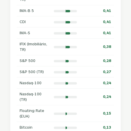
IMA-B 5
0,41
CDI
0,41
IMA-S
0,41
IFIX (Imobiliário,
0,38
TR)
S&P 500
0,28
S&P 500 (TR)
0,27
Nasdaq-100
0,24
Nasdaq-100
0,24
(TR)
Floating Rate
0,15
(EUA)
Bitcoin
0,13