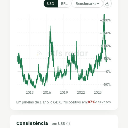
Benchmarks ▾
USD
BRL
+200%
+150%
+100%
+50%
0%
-50%
2013
2016
2019
2022
2025
47%
Em janelas de 1 ano, o GDXJ foi positivo em:
das vezes
Consistência
· em US$