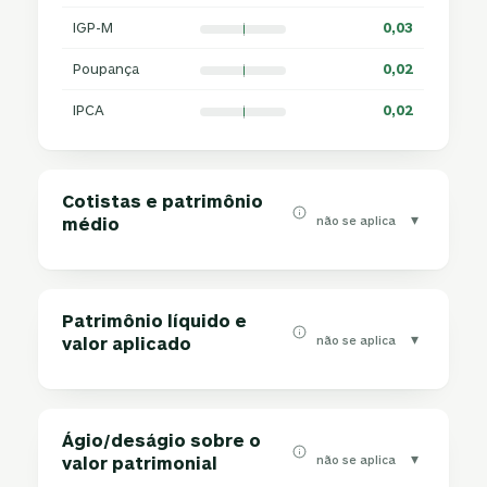
IGP-M
0,03
Poupança
0,02
IPCA
0,02
Cotistas e patrimônio
▾
não se aplica
médio
Patrimônio líquido e
▾
não se aplica
valor aplicado
Ágio/deságio sobre o
▾
não se aplica
valor patrimonial