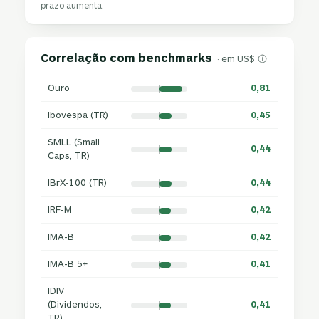
prazo aumenta.
Correlação com benchmarks
· em US$
Ouro
0,81
Ibovespa (TR)
0,45
SMLL (Small
0,44
Caps, TR)
IBrX-100 (TR)
0,44
IRF-M
0,42
IMA-B
0,42
IMA-B 5+
0,41
IDIV
(Dividendos,
0,41
TR)