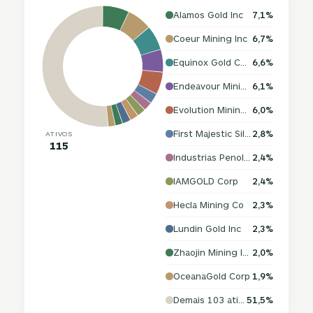
Alamos Gold Inc
7,1%
Coeur Mining Inc
6,7%
Equinox Gold Corp
6,6%
Endeavour Mining PLC
6,1%
Evolution Mining Ltd
6,0%
First Majestic Silver Corp
2,8%
ATIVOS
115
Industrias Penoles SAB de CV
2,4%
IAMGOLD Corp
2,4%
Hecla Mining Co
2,3%
Lundin Gold Inc
2,3%
Zhaojin Mining Industry Co Ltd
2,0%
OceanaGold Corp
1,9%
Demais 103 ativos
51,5%