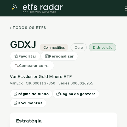
por Horizon Advisors
‹ TODOS OS ETFS
GDXJ
Commodities
Ouro
Distribuição
Favoritar
Personalizar
Comparar com…
VanEck Junior Gold Miners ETF
VanEck · CIK 0001137360 · Series S000026955
Página do fundo
Página da gestora
Documentos
Estratégia