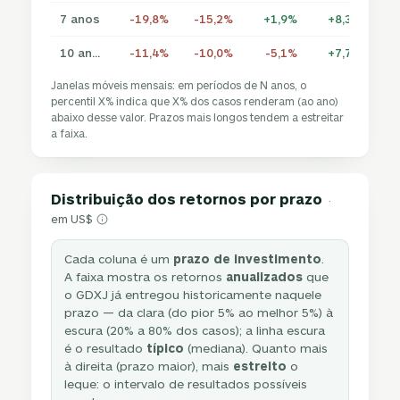
7 anos
-19,8%
-15,2%
+1,9%
+8,3%
+2
10 anos
-11,4%
-10,0%
-5,1%
+7,7%
+1
Janelas móveis mensais: em períodos de N anos, o
percentil X% indica que X% dos casos renderam (ao ano)
abaixo desse valor. Prazos mais longos tendem a estreitar
a faixa.
Distribuição dos retornos por prazo
·
em US$
Cada coluna é um
prazo de investimento
.
A faixa mostra os retornos
anualizados
que
o GDXJ já entregou historicamente naquele
prazo — da clara (do pior 5% ao melhor 5%) à
escura (20% a 80% dos casos); a linha escura
é o resultado
típico
(mediana). Quanto mais
à direita (prazo maior), mais
estreito
o
leque: o intervalo de resultados possíveis