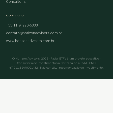
Consultoria
CONTATO
+55 11 94220-6333
contato@horizonadvisors.com.br
www.horizonadvisors.com.br
© Horizon Advisors, 2026 · Radar ETFs é um projeto educativo ·
Consultoria de Investimentos autorizada pela CVM · CNPJ
47.211.324/0001-32 · Não constitui recomendação de investimento.