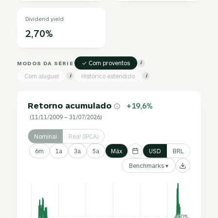
Dividend yield
2,70%
✓ Com proventos
MODOS DA SÉRIE
i
Com aluguel
Histórico estendido
i
i
Retorno acumulado
+19,6%
(11/11/2009 – 31/07/2026)
Nominal
Real (IPCA)
6m
1a
3a
5a
Máx
USD
BRL
Benchmarks ▾
+50%