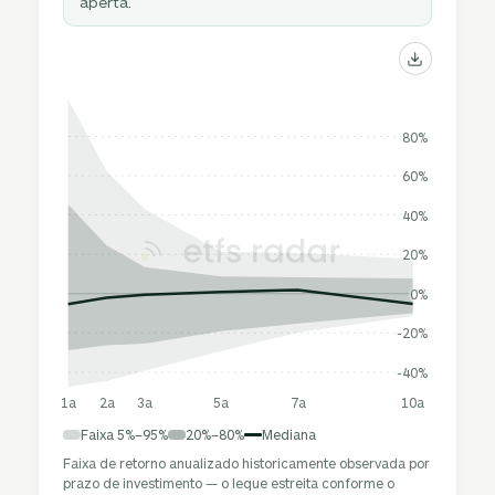
aperta.
80%
60%
40%
20%
0%
-20%
-40%
1a
2a
3a
5a
7a
10a
Faixa 5%–95%
20%–80%
Mediana
Faixa de retorno anualizado historicamente observada por
prazo de investimento — o leque estreita conforme o