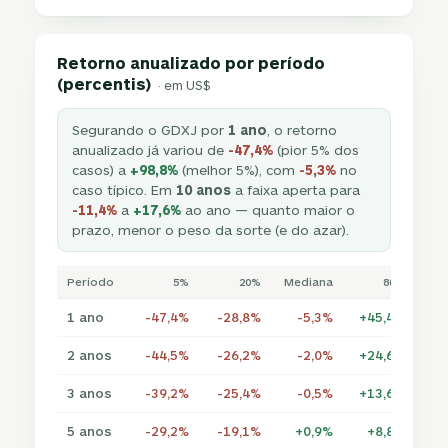
Retorno anualizado por período
(percentis)
· em US$
Segurando o GDXJ por
1 ano
, o retorno
anualizado já variou de
-47,4%
(pior 5% dos
casos) a
+98,8%
(melhor 5%), com
-5,3%
no
caso típico. Em
10 anos
a faixa aperta para
-11,4%
a
+17,6%
ao ano — quanto maior o
prazo, menor o peso da sorte (e do azar).
Período
5%
20%
Mediana
80%
1 ano
-47,4%
-28,8%
-5,3%
+45,4%
+9
2 anos
-44,5%
-26,2%
-2,0%
+24,6%
+6
3 anos
-39,2%
-25,4%
-0,5%
+13,6%
+4
5 anos
-29,2%
-19,1%
+0,9%
+8,8%
+2