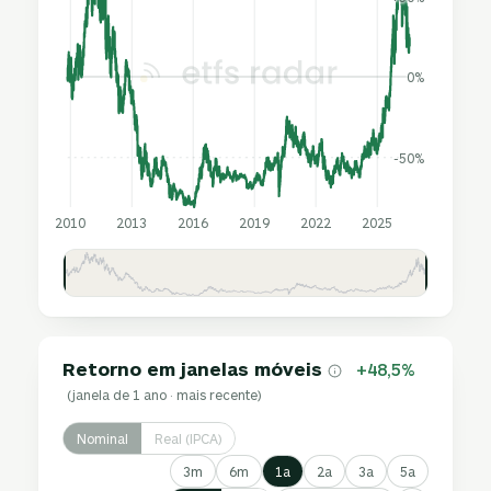
0%
-50%
2010
2013
2016
2019
2022
2025
Retorno em janelas móveis
+48,5%
(janela de 1 ano · mais recente)
Nominal
Real (IPCA)
3m
6m
1a
2a
3a
5a