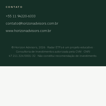
CONTATO
+55 11 94220-6333
contato@horizonadvisors.com.br
www.horizonadvisors.com.br
© Horizon Advisors, 2026 · Radar ETFs é um projeto educativo ·
Consultoria de Investimentos autorizada pela CVM · CNPJ
47.211.324/0001-32 · Não constitui recomendação de investimento.