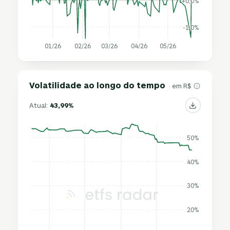
+0,0%
-1,0%
01/26
02/26
03/26
04/26
05/26
Volatilidade ao longo do tempo
· em R$
Atual:
43,99%
50%
40%
30%
20%