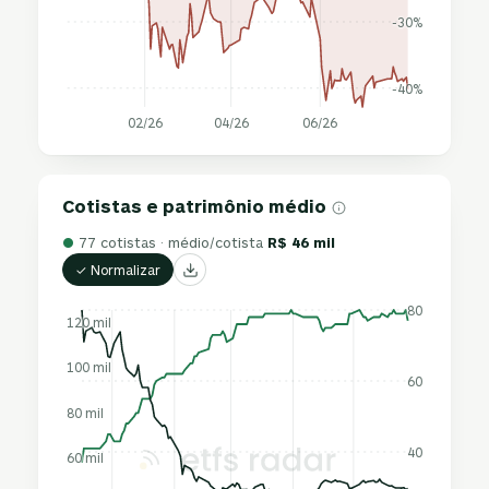
-30%
-40%
02/26
04/26
06/26
Cotistas e patrimônio médio
●
77 cotistas · médio/cotista
R$ 46 mil
✓ Normalizar
80
120 mil
100 mil
60
80 mil
40
60 mil