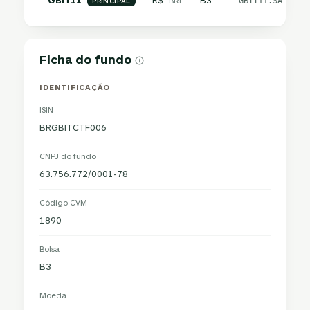
GBIT11
R$
B3
BRL
GBIT11.SA
PRINCIPAL
Ficha do fundo
IDENTIFICAÇÃO
ISIN
BRGBITCTF006
CNPJ do fundo
63.756.772/0001-78
Código CVM
1890
Bolsa
B3
Moeda