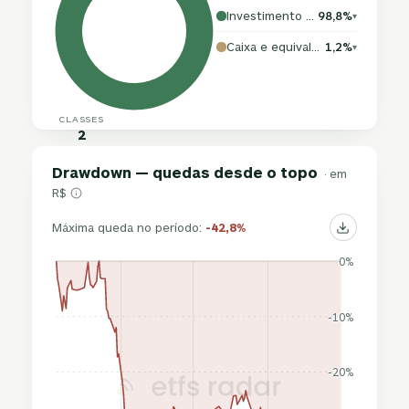
Investimento no exterior
98,8%
▾
Caixa e equivalentes
1,2%
▾
CLASSES
2
Drawdown — quedas desde o topo
· em
R$
Máxima queda no período:
-42,8%
0%
-10%
-20%