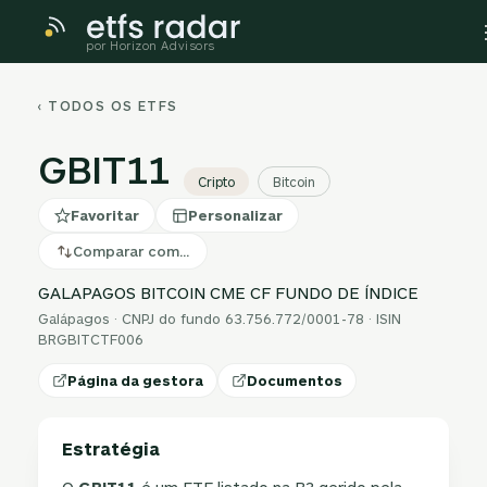
por Horizon Advisors
‹ TODOS OS ETFS
GBIT11
Cripto
Bitcoin
Favoritar
Personalizar
Comparar com…
GALAPAGOS BITCOIN CME CF FUNDO DE ÍNDICE
Galápagos · CNPJ do fundo 63.756.772/0001-78 · ISIN
BRGBITCTF006
Página da gestora
Documentos
Estratégia