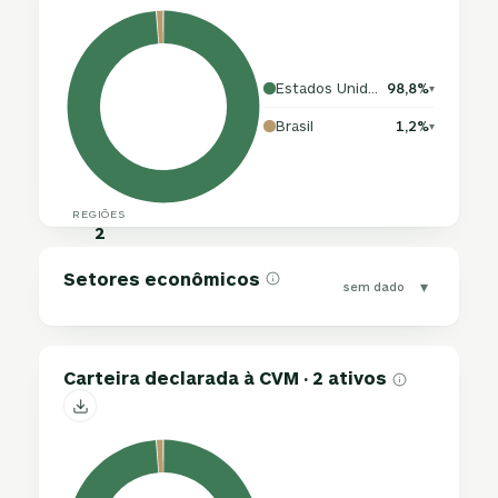
Estados Unidos da América
98,8%
▾
Brasil
1,2%
▾
REGIÕES
2
Setores econômicos
▾
sem dado
Carteira declarada à CVM · 2 ativos