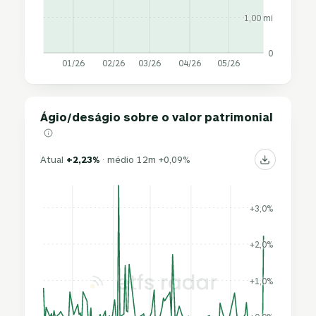
1,00 mi
0
01/26
02/26
03/26
04/26
05/26
Ágio/deságio sobre o valor patrimonial
Atual
+2,23%
· médio 12m +0,09%
+3,0%
+2,0%
+1,0%