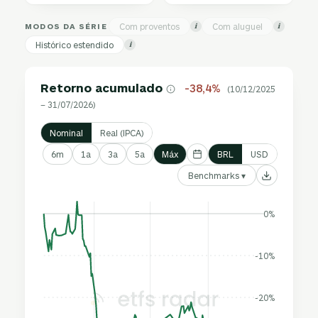
MODOS DA SÉRIE
Com proventos
Com aluguel
i
i
Histórico estendido
i
Retorno acumulado
-38,4%
(10/12/2025
– 31/07/2026)
Nominal
Real (IPCA)
6m
1a
3a
5a
Máx
BRL
USD
Benchmarks ▾
0%
-10%
-20%