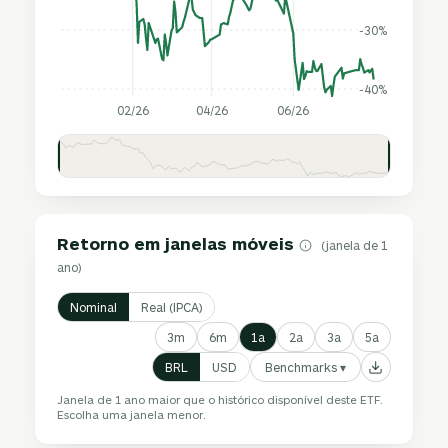
-30%
-40%
02/26
04/26
06/26
Retorno em janelas móveis
(janela de 1
ano)
Nominal
Real (IPCA)
3m
6m
1a
2a
3a
5a
Benchmarks ▾
BRL
USD
Janela de 1 ano maior que o histórico disponível deste ETF.
Escolha uma janela menor.