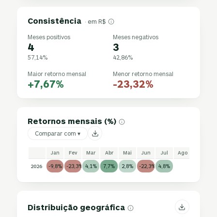
Consistência
· em R$
Meses positivos
Meses negativos
4
3
57,14%
42,86%
Maior retorno mensal
Menor retorno mensal
+7,67%
-23,32%
Retornos mensais (%)
Comparar com ▾
Jan
Fev
Mar
Abr
Mai
Jun
Jul
Ago
Set
2026
-9,8%
-23,3%
4,1%
7,7%
2,8%
-22,3%
4,8%
Distribuição geográfica