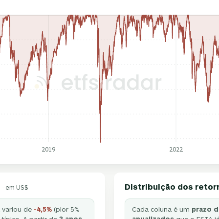
2019
2022
Distribuição dos retor
· em US$
á variou de
-4,5%
(pior 5%
Cada coluna é um
prazo d
típico. A partir de
3 anos
,
anualizados
que o FSTA já