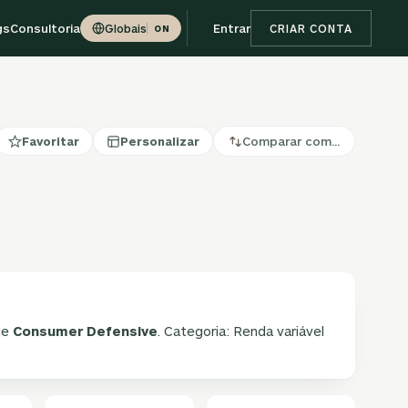
gs
Consultoria
Entrar
Globais
CRIAR CONTA
ON
Favoritar
Personalizar
Comparar com…
ice
Consumer Defensive
. Categoria: Renda variável