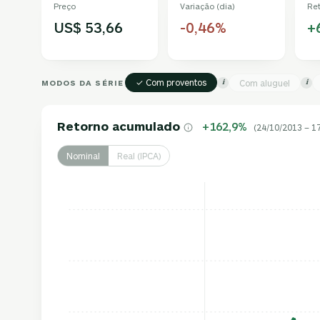
Preço
Variação (dia)
Re
US$ 53,66
-0,46%
+
✓ Com proventos
MODOS DA SÉRIE
Com aluguel
i
i
Retorno acumulado
+162,9%
(24/10/2013 – 1
Nominal
Real (IPCA)