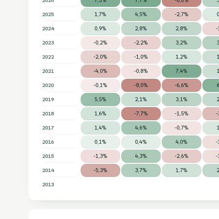
2025
1,7%
4,5%
-2,7%
2024
0,9%
2,8%
2,8%
-
2023
-0,2%
-2,2%
3,2%
2022
-2,0%
-1,0%
1,2%
2021
-4,0%
-0,8%
7,4%
2020
-0,1%
-8,0%
-6,6%
2019
5,5%
2,1%
3,1%
2018
1,6%
-7,7%
-1,5%
-
2017
1,4%
4,6%
-0,7%
2016
0,1%
0,4%
4,0%
-
2015
-1,3%
4,3%
-2,6%
-
2014
-5,3%
3,7%
1,7%
2013