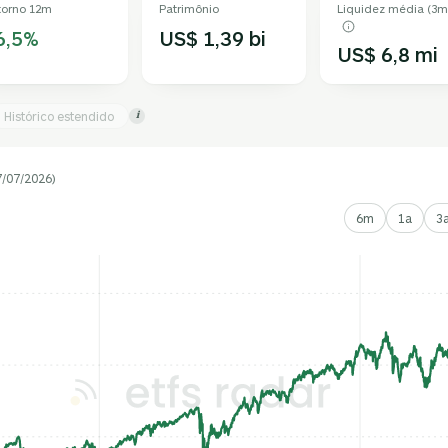
torno 12m
Patrimônio
Liquidez média (3m
6,5%
US$ 1,39 bi
US$ 6,8 mi
Histórico estendido
i
7/07/2026)
6m
1a
3