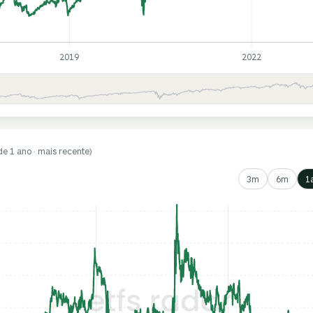
2019
2022
de 1 ano · mais recente)
3m
6m
1