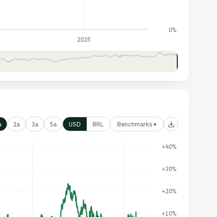
0%
2025
Benchmarks ▾
a
2a
3a
5a
USD
BRL
+40%
+30%
+20%
+10%