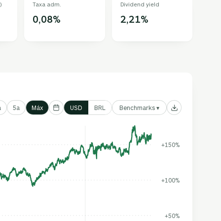
)
Taxa adm.
Dividend yield
0,08%
2,21%
Benchmarks ▾
a
5a
Máx
USD
BRL
+150%
+100%
+50%