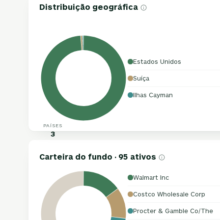
Distribuição geográfica
Estados Unidos
Suíça
Ilhas Cayman
PAÍSES
3
Carteira do fundo · 95 ativos
Walmart Inc
Costco Wholesale Corp
Procter & Gamble Co/The