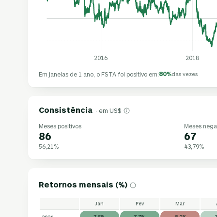
2016
2018
80%
Em janelas de 1 ano, o FSTA foi positivo em:
das vezes
Consistência
· em US$
Meses positivos
Meses nega
86
67
56,21%
43,79%
Retornos mensais (%)
Jan
Fev
Mar
2026
7,5%
7,7%
-8,0%