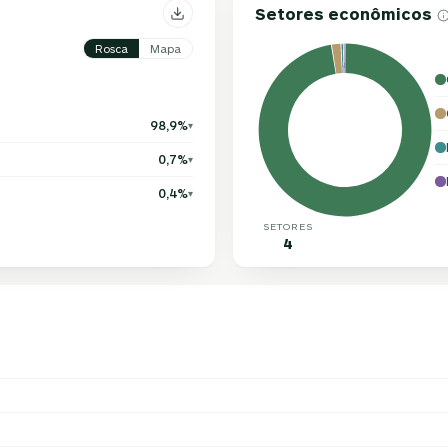
Setores econômicos
Rosca
Mapa
98,9%
▾
0,7%
▾
0,4%
▾
SETORES
4