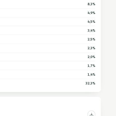
8,3%
4,9%
4,5%
3,4%
2,5%
2,3%
2,0%
1,7%
1,4%
32,3%