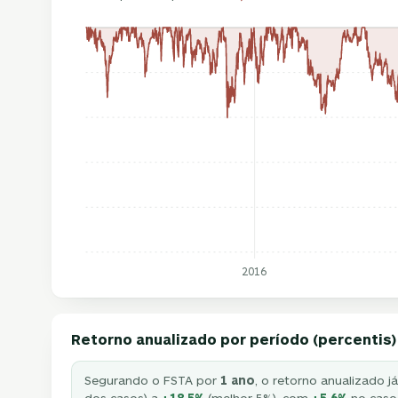
2016
Retorno anualizado por período (percentis)
Segurando o FSTA por
1 ano
, o retorno anualizado j
dos casos) a
+18,5%
(melhor 5%), com
+5,6%
no caso 