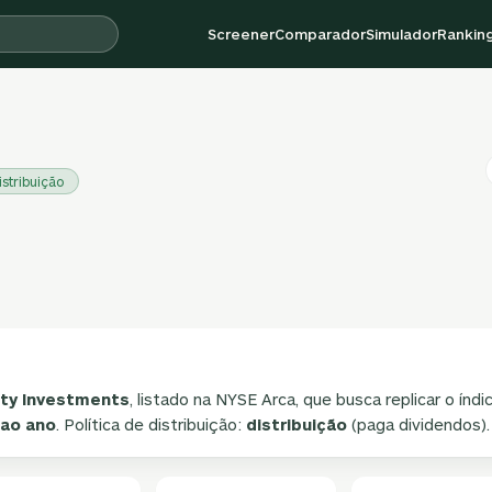
Screener
Comparador
Simulador
Rankin
istribuição
ity Investments
, listado na NYSE Arca, que busca replicar o índ
 ao ano
. Política de distribuição:
distribuição
(paga dividendos).