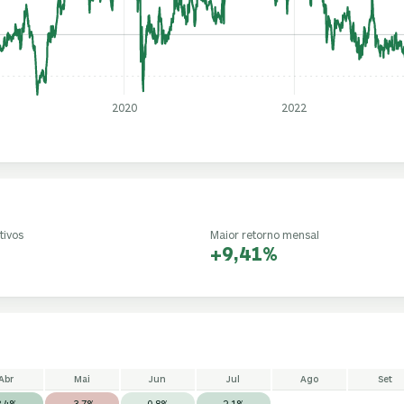
2020
2022
tivos
Maior retorno mensal
+9,41%
Abr
Mai
Jun
Jul
Ago
Set
3,4%
-3,7%
0,8%
2,1%