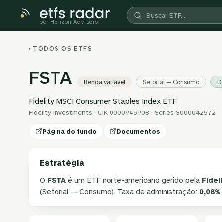
por Horizon Advisors
‹ TODOS OS ETFS
FSTA
Renda variável
Setorial — Consumo
D
Fidelity MSCI Consumer Staples Index ETF
Fidelity Investments · CIK 0000945908 · Series S000042572
Página do fundo
Documentos
Estratégia
O
FSTA
é um ETF norte-americano gerido pela
Fidel
(Setorial — Consumo). Taxa de administração:
0,08%