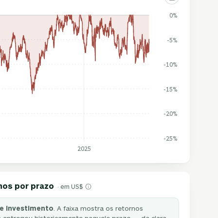
0%
-5%
-10%
-15%
-20%
-25%
2025
nos por prazo
· em US$
e investimento
. A faixa mostra os retornos
 entregou historicamente naquele prazo — da clara