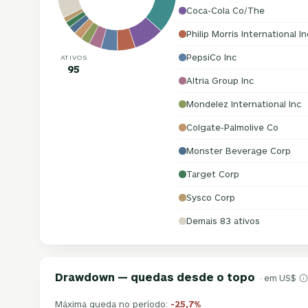
Coca-Cola Co/The
Philip Morris International In
PepsiCo Inc
ATIVOS
95
Altria Group Inc
Mondelez International Inc
Colgate-Palmolive Co
Monster Beverage Corp
Target Corp
Sysco Corp
Demais 83 ativos
Drawdown — quedas desde o topo
· em US$
Máxima queda no período:
-25,7%