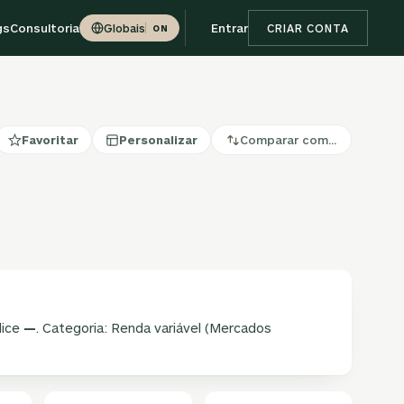
gs
Consultoria
Entrar
Globais
CRIAR CONTA
ON
Favoritar
Personalizar
Comparar com…
dice
—
. Categoria: Renda variável (Mercados