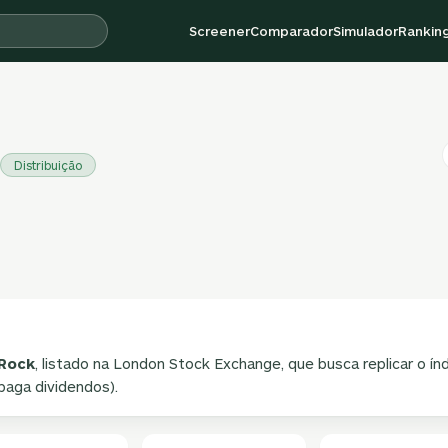
Screener
Comparador
Simulador
Rankin
Distribuição
Rock
, listado na London Stock Exchange, que busca replicar o ín
paga dividendos).