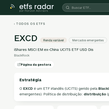
por Horizon Advisors
‹ TODOS OS ETFS
EXCD
Renda variável
Mercados emergentes
iShares MSCI EM ex-China UCITS ETF USD Dis
BlackRock
Página da gestora
Estratégia
O
EXCD
é um ETF irlandês (UCITS) gerido pela
Black
emergentes). Política de distribuição:
distribuição
(