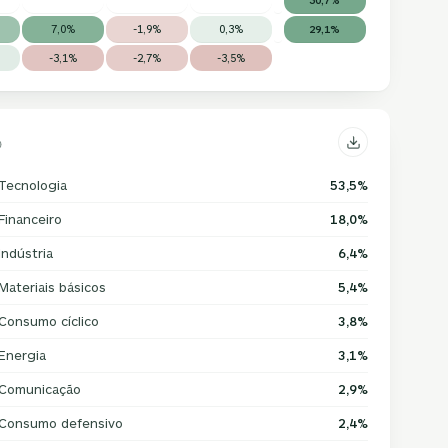
7,0%
-1,9%
0,3%
29,1%
-3,1%
-2,7%
-3,5%
Tecnologia
53,5%
Financeiro
18,0%
Indústria
6,4%
Materiais básicos
5,4%
Consumo cíclico
3,8%
Energia
3,1%
Comunicação
2,9%
Consumo defensivo
2,4%