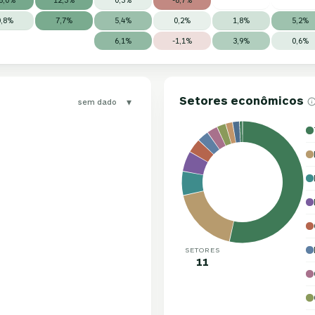
0,8%
7,7%
5,4%
0,2%
1,8%
5,2%
6,1%
-1,1%
3,9%
0,6%
Setores econômicos
▾
sem dado
SETORES
11