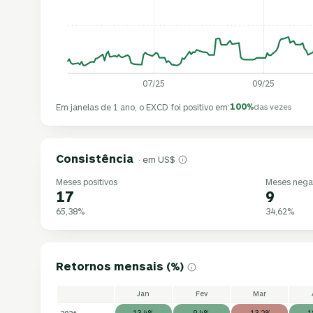
07/25
09/25
100%
Em janelas de 1 ano, o EXCD foi positivo em:
das vezes
Consistência
· em US$
Meses positivos
Meses nega
17
9
65,38%
34,62%
Retornos mensais (%)
Jan
Fev
Mar
2026
13,4%
9,4%
-13,2%
1