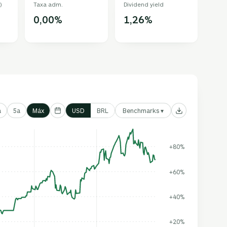
)
Taxa adm.
Dividend yield
0,00%
1,26%
Benchmarks ▾
a
5a
Máx
USD
BRL
+80%
+60%
+40%
+20%