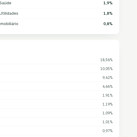
Saúde
1,9%
Utilidades
1,8%
Imobiliário
0,8%
18,56%
10,05%
9,42%
4,66%
1,91%
1,19%
1,09%
1,01%
0,97%