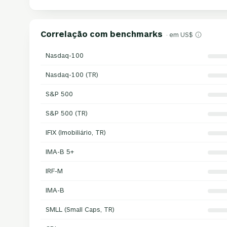
Correlação com benchmarks
· em US$
Nasdaq-100
Nasdaq-100 (TR)
S&P 500
S&P 500 (TR)
IFIX (Imobiliário, TR)
IMA-B 5+
IRF-M
IMA-B
SMLL (Small Caps, TR)