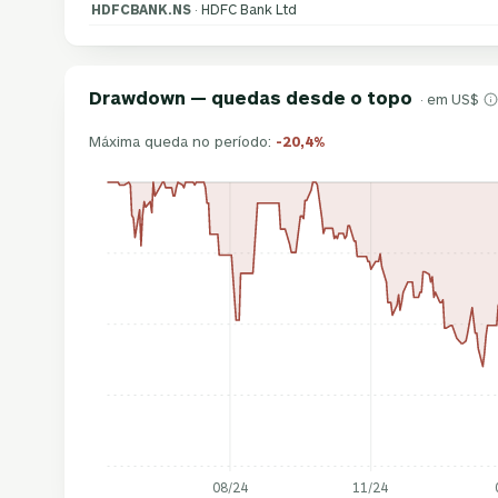
HDFCBANK.NS
· HDFC Bank Ltd
Drawdown — quedas desde o topo
· em US$
Máxima queda no período:
-20,4%
08/24
11/24