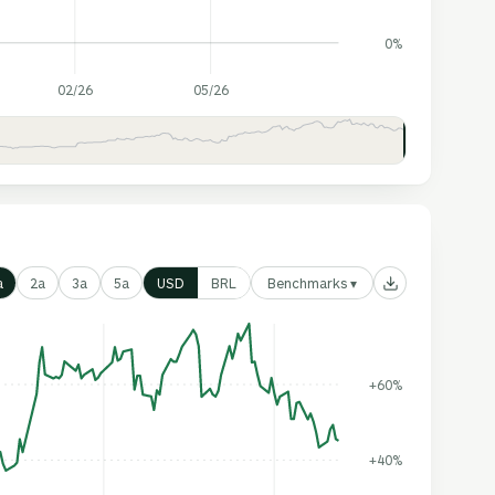
0%
02/26
05/26
Benchmarks ▾
a
2a
3a
5a
USD
BRL
+60%
+40%