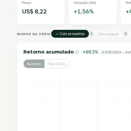
Preço
Variação (dia)
Re
US$ 8,22
+1,56%
+
✓ Com proventos
MODOS DA SÉRIE
Com aluguel
i
i
Retorno acumulado
+69,3%
(13/05/2024 – 24/
Nominal
Real (IPCA)