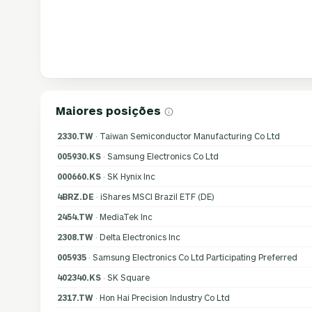
Maiores posições
2330.TW
· Taiwan Semiconductor Manufacturing Co Ltd
005930.KS
· Samsung Electronics Co Ltd
000660.KS
· SK Hynix Inc
4BRZ.DE
· iShares MSCI Brazil ETF (DE)
2454.TW
· MediaTek Inc
2308.TW
· Delta Electronics Inc
005935
· Samsung Electronics Co Ltd Participating Preferred
402340.KS
· SK Square
2317.TW
· Hon Hai Precision Industry Co Ltd