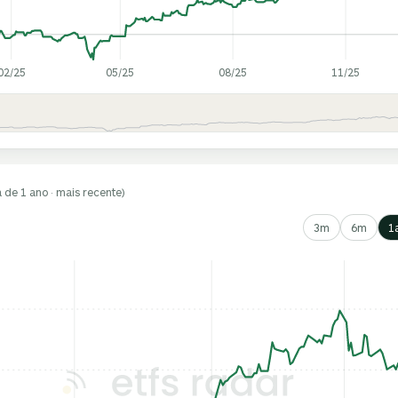
02/25
05/25
08/25
11/25
a de 1 ano · mais recente)
3m
6m
1