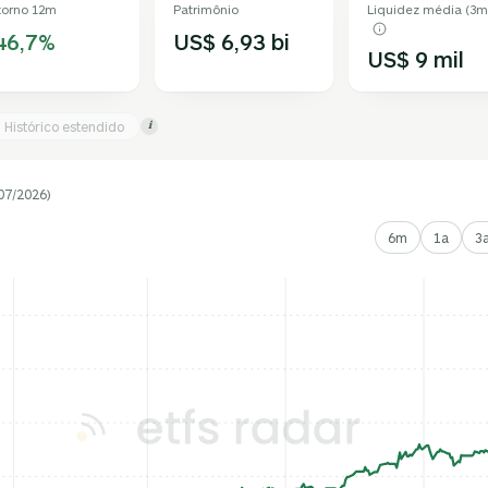
torno 12m
Patrimônio
Liquidez média (3m
46,7%
US$ 6,93 bi
US$ 9 mil
Histórico estendido
i
07/2026)
6m
1a
3