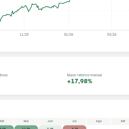
11/25
01/26
03/26
tivos
Maior retorno mensal
+17,98%
Abr
Mai
Jun
Jul
Ago
Set
8,0%
12,3%
0,3%
-8,7%