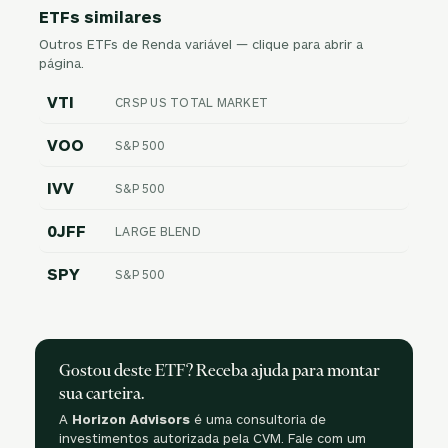
ETFs similares
Outros ETFs de Renda variável — clique para abrir a
página.
VTI
CRSP US TOTAL MARKET
VOO
S&P 500
IVV
S&P 500
0JFF
LARGE BLEND
SPY
S&P 500
Gostou deste ETF? Receba ajuda para montar
sua carteira.
A
Horizon Advisors
é uma consultoria de
investimentos autorizada pela CVM. Fale com um