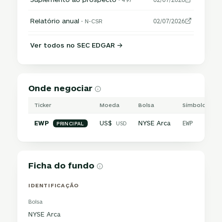
Relatório anual ·
N-CSR
02/07/2026
Ver todos no SEC EDGAR →
Onde negociar
Ticker
Moeda
Bolsa
Símbolo inter
EWP
US$
NYSE Arca
USD
EWP
PRINCIPAL
Ficha do fundo
IDENTIFICAÇÃO
Bolsa
NYSE Arca