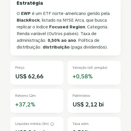
Estratégia
O
EWP
é um ETF norte-americano gerido pela
BlackRock
, listado na NYSE Arca, que busca
replicar o índice
Focused Region
. Categoria:
Renda variável (Outros países). Taxa de
administração:
0,50% ao ano
. Política de
distribuição:
distribuição
(paga dividendos).
Preço
Variação (últ. pregão)
US$ 62,66
+0,58%
Retorno 12m
Patrimônio
+37,2%
US$ 2,12 bi
Liquidez média (3m)
Taxa adm.