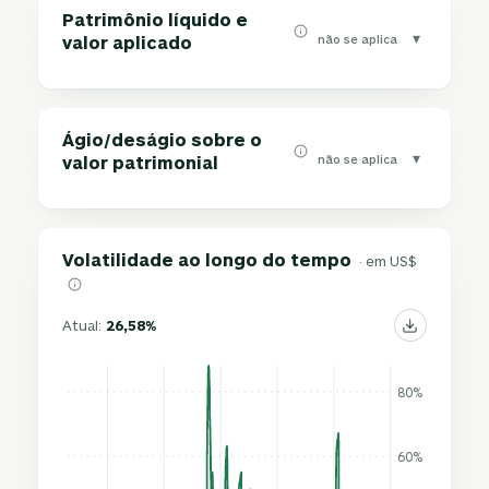
Patrimônio líquido e
▾
não se aplica
valor aplicado
Ágio/deságio sobre o
▾
não se aplica
valor patrimonial
Volatilidade ao longo do tempo
· em US$
Atual:
26,58%
80%
60%