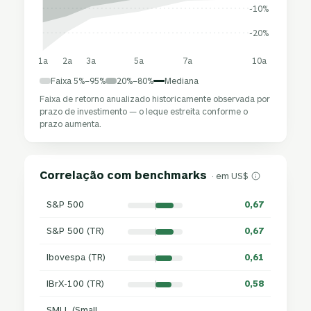
-10%
-20%
1a
2a
3a
5a
7a
10a
Faixa 5%–95%
20%–80%
Mediana
Faixa de retorno anualizado historicamente observada por
prazo de investimento — o leque estreita conforme o
prazo aumenta.
Correlação com benchmarks
· em US$
S&P 500
0,67
S&P 500 (TR)
0,67
Ibovespa (TR)
0,61
IBrX-100 (TR)
0,58
SMLL (Small