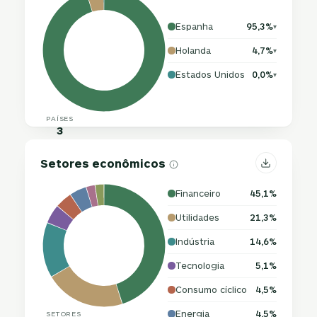
Espanha
95,3%
▾
Holanda
4,7%
▾
Estados Unidos
0,0%
▾
PAÍSES
3
Setores econômicos
Financeiro
45,1%
Utilidades
21,3%
Indústria
14,6%
Tecnologia
5,1%
Consumo cíclico
4,5%
Energia
4,5%
SETORES