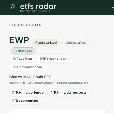
por Horizon Advisors
‹ TODOS OS ETFS
EWP
Renda variável
Outros países
Distribuição
Favoritar
Personalizar
Comparar com…
iShares MSCI Spain ETF
BlackRock · CIK 0000930667 · Series S000004256
Página do fundo
Página da gestora
Documentos