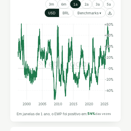
3m
6m
1a
2a
3a
5a
Benchmarks ▾
USD
BRL
+80%
+60%
+40%
+20%
0%
-20%
-40%
2000
2005
2010
2015
2020
2025
54%
Em janelas de 1 ano, o EWP foi positivo em:
das vezes