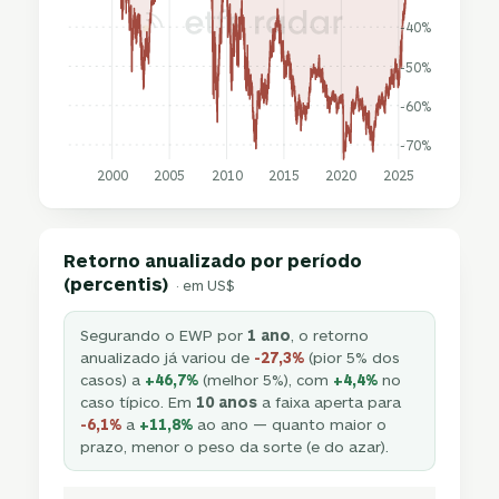
-40%
-50%
-60%
-70%
2000
2005
2010
2015
2020
2025
Retorno anualizado por período
(percentis)
· em US$
Segurando o EWP por
1 ano
, o retorno
anualizado já variou de
-27,3%
(pior 5% dos
casos) a
+46,7%
(melhor 5%), com
+4,4%
no
caso típico. Em
10 anos
a faixa aperta para
-6,1%
a
+11,8%
ao ano — quanto maior o
prazo, menor o peso da sorte (e do azar).