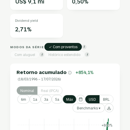
US$ 9,1 mi
0,50%
Dividend yield
2,71%
✓ Com proventos
MODOS DA SÉRIE
i
Com aluguel
Histórico estendido
i
i
Retorno acumulado
+854,1%
(18/03/1996 – 17/07/2026)
Nominal
Real (IPCA)
6m
1a
3a
5a
Máx
USD
BRL
Benchmarks ▾
+800%