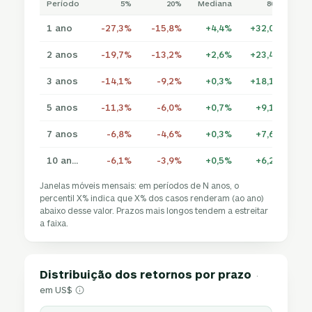
Período
5%
20%
Mediana
80%
1 ano
-27,3%
-15,8%
+4,4%
+32,0%
+4
2 anos
-19,7%
-13,2%
+2,6%
+23,4%
+3
3 anos
-14,1%
-9,2%
+0,3%
+18,1%
+2
5 anos
-11,3%
-6,0%
+0,7%
+9,1%
+2
7 anos
-6,8%
-4,6%
+0,3%
+7,6%
+1
10 anos
-6,1%
-3,9%
+0,5%
+6,2%
+1
Janelas móveis mensais: em períodos de N anos, o
percentil X% indica que X% dos casos renderam (ao ano)
abaixo desse valor. Prazos mais longos tendem a estreitar
a faixa.
Distribuição dos retornos por prazo
·
em US$