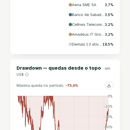
Aena SME SA
3,7%
Banco de Sabadell SA
3,5%
Cellnex Telecom SA
3,2%
Amadeus IT Group SA
3,2%
Demais 13 ativos
18,5%
Drawdown — quedas desde o topo
· em
US$
Máxima queda no período:
-73,6%
0%
-10%
-20%
-30%