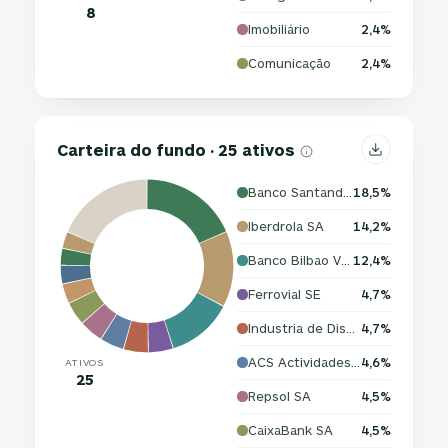
8
Imobiliário
2,4%
Comunicação
2,4%
Carteira do fundo · 25 ativos
Banco Santander SA
18,5%
Iberdrola SA
14,2%
Banco Bilbao Vizcaya Argentaria SA
12,4%
Ferrovial SE
4,7%
Industria de Diseno Textil SA
4,7%
ACS Actividades de Construccion y Servicios SA
4,6%
ATIVOS
25
Repsol SA
4,5%
CaixaBank SA
4,5%