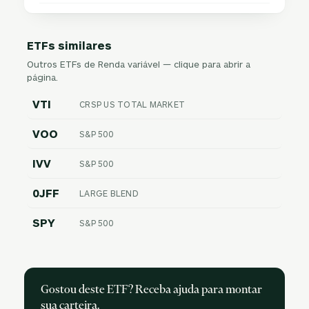
ETFs similares
Outros ETFs de Renda variável — clique para abrir a
página.
VTI
CRSP US TOTAL MARKET
VOO
S&P 500
IVV
S&P 500
0JFF
LARGE BLEND
SPY
S&P 500
Gostou deste ETF? Receba ajuda para montar
sua carteira.