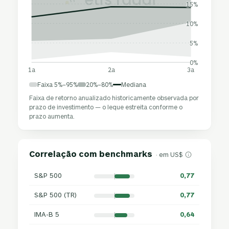
15%
10%
5%
0%
1a
2a
3a
Faixa 5%–95%
20%–80%
Mediana
Faixa de retorno anualizado historicamente observada por
prazo de investimento — o leque estreita conforme o
prazo aumenta.
Correlação com benchmarks
· em US$
S&P 500
0,77
S&P 500 (TR)
0,77
IMA-B 5
0,64