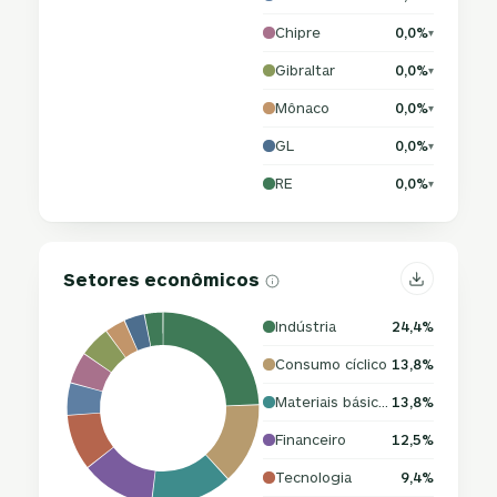
Chipre
0,0%
▾
Gibraltar
0,0%
▾
Mônaco
0,0%
▾
GL
0,0%
▾
RE
0,0%
▾
Setores econômicos
Indústria
24,4%
Consumo cíclico
13,8%
Materiais básicos
13,8%
Financeiro
12,5%
Tecnologia
9,4%