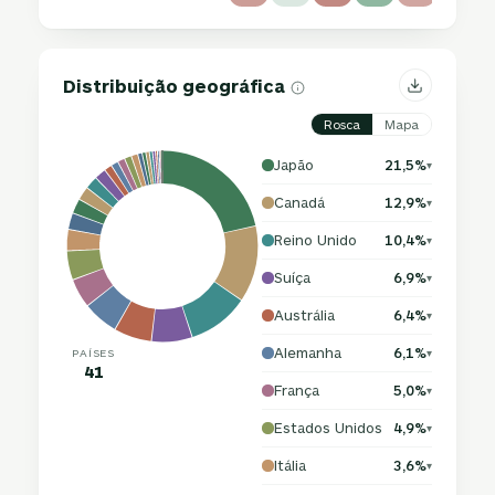
Distribuição geográfica
Rosca
Mapa
Japão
21,5%
▾
Canadá
12,9%
▾
Reino Unido
10,4%
▾
Suíça
6,9%
▾
Austrália
6,4%
▾
Alemanha
6,1%
PAÍSES
▾
41
França
5,0%
▾
Estados Unidos
4,9%
▾
Itália
3,6%
▾