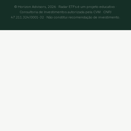
© Horizon Advisors, 2026 · Radar ETFs é um projeto educativo ·
Consultoria de Investimentos autorizada pela CVM · CNPJ
47.211.324/0001-32 · Não constitui recomendação de investimento.