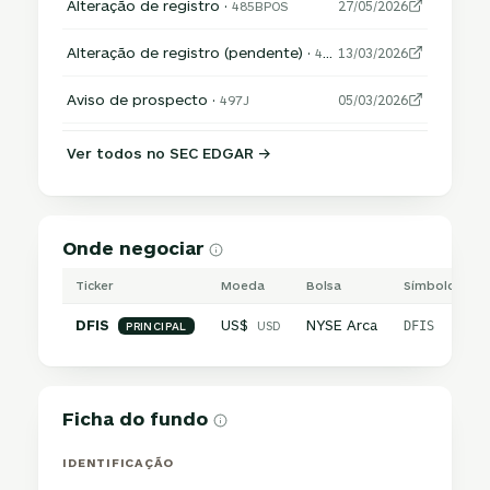
Alteração de registro ·
485BPOS
27/05/2026
Alteração de registro (pendente) ·
485APOS
13/03/2026
Aviso de prospecto ·
497J
05/03/2026
Ver todos no SEC EDGAR →
Onde negociar
Ticker
Moeda
Bolsa
Símbolo inter
DFIS
US$
NYSE Arca
USD
DFIS
PRINCIPAL
Ficha do fundo
IDENTIFICAÇÃO