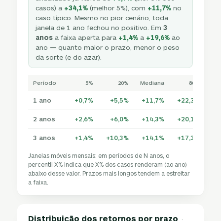
casos) a
+34,1%
(melhor 5%), com
+11,7%
no
caso típico. Mesmo no pior cenário, toda
janela de 1 ano fechou no positivo. Em
3
anos
a faixa aperta para
+1,4%
a
+19,6%
ao
ano — quanto maior o prazo, menor o peso
da sorte (e do azar).
Período
5%
20%
Mediana
80%
1 ano
+0,7%
+5,5%
+11,7%
+22,3%
+3
2 anos
+2,6%
+6,0%
+14,3%
+20,1%
+2
3 anos
+1,4%
+10,3%
+14,1%
+17,3%
+1
Janelas móveis mensais: em períodos de N anos, o
percentil X% indica que X% dos casos renderam (ao ano)
abaixo desse valor. Prazos mais longos tendem a estreitar
a faixa.
Distribuição dos retornos por prazo
·