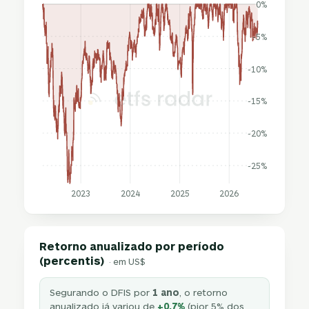
0%
-5%
-10%
-15%
-20%
-25%
2023
2024
2025
2026
Retorno anualizado por período
(percentis)
· em US$
Segurando o DFIS por
1 ano
, o retorno
anualizado já variou de
+0,7%
(pior 5% dos