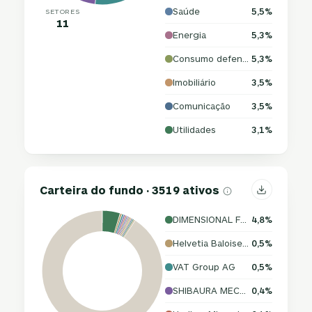
Saúde
5,5%
SETORES
11
Energia
5,3%
Consumo defensivo
5,3%
Imobiliário
3,5%
Comunicação
3,5%
Utilidades
3,1%
Carteira do fundo · 3519 ativos
DIMENSIONAL FUND ADVISORS LP
4,8%
Helvetia Baloise Holding AG
0,5%
VAT Group AG
0,5%
SHIBAURA MECHATRONICS CORPORATION
0,4%