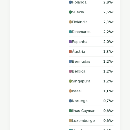
Holanda
2,8%
▾
Suécia
2,5%
▾
Finlândia
2,3%
▾
Dinamarca
2,2%
▾
Espanha
2,0%
▾
Áustria
1,3%
▾
Bermudas
1,2%
▾
Bélgica
1,2%
▾
Singapura
1,2%
▾
Israel
1,1%
▾
Noruega
0,7%
▾
Ilhas Cayman
0,6%
▾
Luxemburgo
0,6%
▾