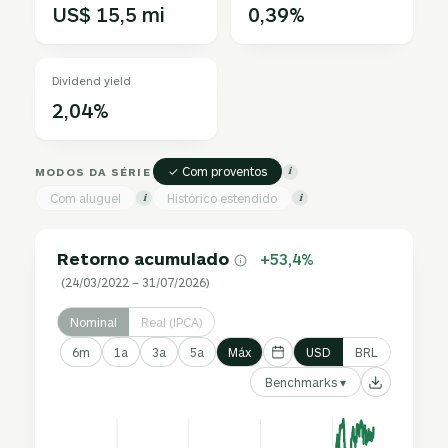
US$ 15,5 mi
0,39%
Dividend yield
2,04%
✓ Com proventos
MODOS DA SÉRIE
i
Com aluguel
Histórico estendido
i
i
Retorno acumulado
+53,4%
(24/03/2022 – 31/07/2026)
Nominal
Real (IPCA)
6m
1a
3a
5a
Máx
USD
BRL
Benchmarks ▾