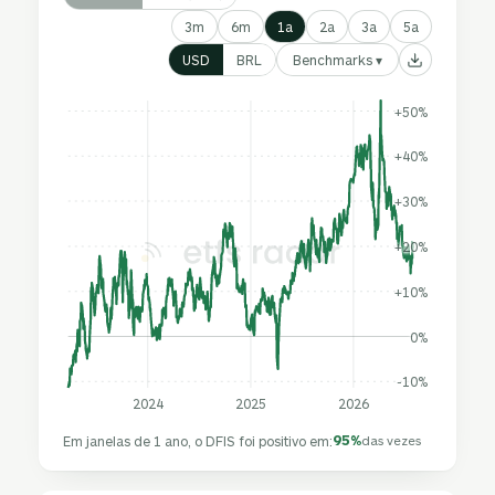
3m
6m
1a
2a
3a
5a
Benchmarks ▾
USD
BRL
+50%
+40%
+30%
+20%
+10%
0%
-10%
2024
2025
2026
95%
Em janelas de 1 ano, o DFIS foi positivo em:
das vezes