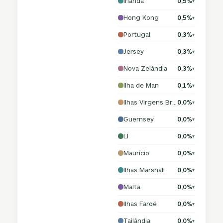
Irlanda
0,5%
▾
Hong Kong
0,5%
▾
Portugal
0,3%
▾
Jersey
0,3%
▾
Nova Zelândia
0,3%
▾
Ilha de Man
0,1%
▾
Ilhas Virgens Britânicas
0,0%
▾
Guernsey
0,0%
▾
LI
0,0%
▾
Maurício
0,0%
▾
Ilhas Marshall
0,0%
▾
Malta
0,0%
▾
Ilhas Faroé
0,0%
▾
Tailândia
0,0%
▾