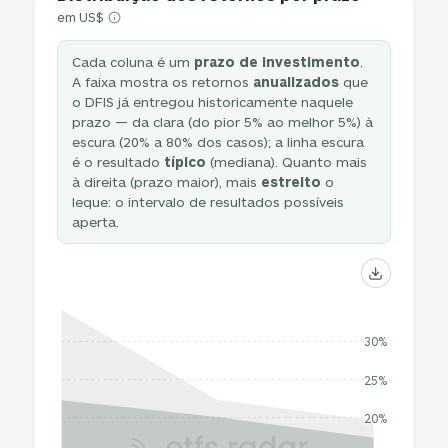
em US$
Cada coluna é um
prazo de investimento
.
A faixa mostra os retornos
anualizados
que
o DFIS já entregou historicamente naquele
prazo — da clara (do pior 5% ao melhor 5%) à
escura (20% a 80% dos casos); a linha escura
é o resultado
típico
(mediana). Quanto mais
à direita (prazo maior), mais
estreito
o
leque: o intervalo de resultados possíveis
aperta.
30%
25%
20%