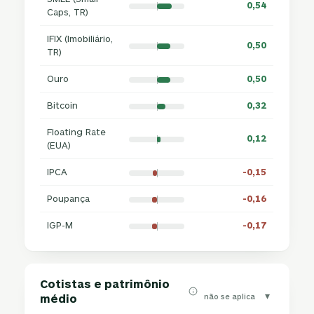
0,54
Caps, TR)
IFIX (Imobiliário,
0,50
TR)
Ouro
0,50
Bitcoin
0,32
Floating Rate
0,12
(EUA)
IPCA
-0,15
Poupança
-0,16
IGP-M
-0,17
Cotistas e patrimônio
▾
não se aplica
médio