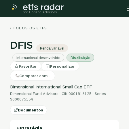
por Horizon Advisors
‹ TODOS OS ETFS
DFIS
Renda variável
Internacional desenvolvido
Distribuição
Favoritar
Personalizar
Comparar com…
Dimensional International Small Cap ETF
Dimensional Fund Advisors · CIK 0001816125 · Series
S000075154
Documentos
Estratégia