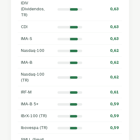
IDIV
(Dividendos,
0,63
TR)
CDI
0,63
IMA-S
0,63
Nasdaq-100
0,62
IMA-B
0,62
Nasdaq-100
0,62
(TR)
IRF-M
0,61
IMA-B 5+
0,59
IBrX-100 (TR)
0,59
Ibovespa (TR)
0,59
SMLL (Small