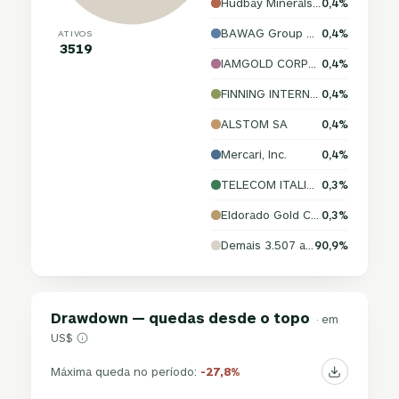
Hudbay Minerals Inc.
0,4%
BAWAG Group AG
0,4%
ATIVOS
3519
IAMGOLD CORPORATION
0,4%
FINNING INTERNATIONAL INC.
0,4%
ALSTOM SA
0,4%
Mercari, Inc.
0,4%
TELECOM ITALIA SPA
0,3%
Eldorado Gold Corporation
0,3%
Demais 3.507 ativos
90,9%
Drawdown — quedas desde o topo
· em
US$
Máxima queda no período:
-27,8%