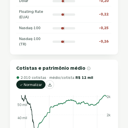
Dólar
-0,20
Floating Rate
-0,22
(EUA)
Nasdaq-100
-0,25
Nasdaq-100
-0,26
(TR)
Cotistas e patrimônio médio
●
2.010 cotistas · médio/cotista
R$ 12 mil
✓ Normalizar
2k
50 mil
2k
40 mil