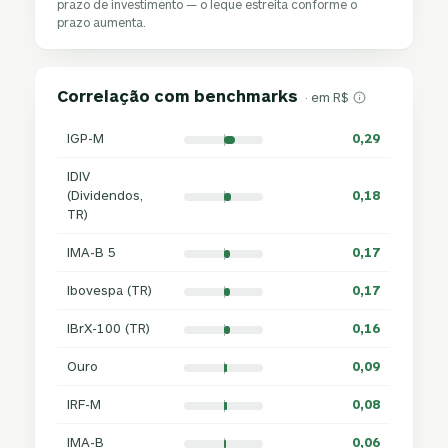
prazo de investimento — o leque estreita conforme o
prazo aumenta.
Correlação com benchmarks
· em R$
IGP-M
0,29
IDIV
(Dividendos,
0,18
TR)
IMA-B 5
0,17
Ibovespa (TR)
0,17
IBrX-100 (TR)
0,16
Ouro
0,09
IRF-M
0,08
IMA-B
0,06