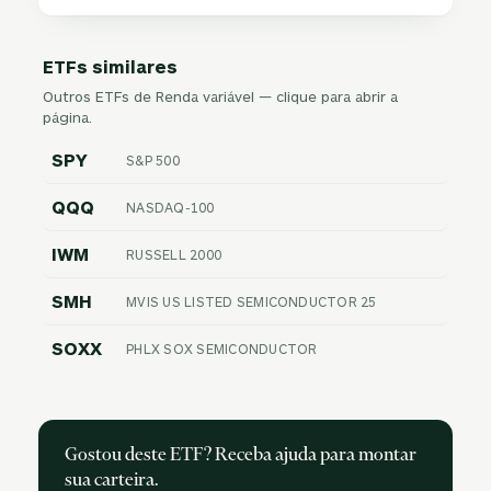
ETFs similares
Outros ETFs de Renda variável — clique para abrir a
página.
SPY
S&P 500
QQQ
NASDAQ-100
IWM
RUSSELL 2000
SMH
MVIS US LISTED SEMICONDUCTOR 25
SOXX
PHLX SOX SEMICONDUCTOR
Gostou deste ETF? Receba ajuda para montar
sua carteira.