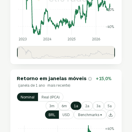
-30%
-40%
2023
2024
2025
2026
Retorno em janelas móveis
+15,0%
(janela de 1 ano · mais recente)
Nominal
Real (IPCA)
3m
6m
1a
2a
3a
5a
Benchmarks ▾
BRL
USD
+40%