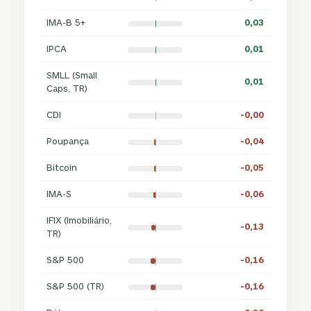
IMA-B 5+
0,03
IPCA
0,01
SMLL (Small
0,01
Caps, TR)
CDI
-0,00
Poupança
-0,04
Bitcoin
-0,05
IMA-S
-0,06
IFIX (Imobiliário,
-0,13
TR)
S&P 500
-0,16
S&P 500 (TR)
-0,16