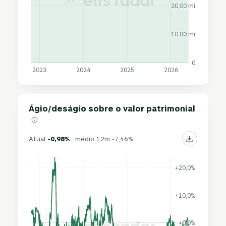
20,00 mi
10,00 mi
0
2023
2024
2025
2026
Ágio/deságio sobre o valor patrimonial
Atual
-0,98%
· médio 12m -7,46%
+20,0%
+10,0%
+0,0%