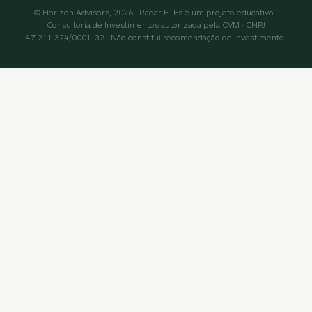
© Horizon Advisors, 2026 · Radar ETFs é um projeto educativo ·
Consultoria de Investimentos autorizada pela CVM · CNPJ
47.211.324/0001-32 · Não constitui recomendação de investimento.