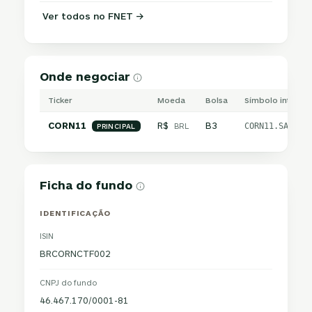
Ver todos no FNET →
Onde negociar
Ticker
Moeda
Bolsa
Símbolo internac
CORN11
R$
B3
BRL
CORN11.SA
PRINCIPAL
Ficha do fundo
IDENTIFICAÇÃO
ISIN
BRCORNCTF002
CNPJ do fundo
46.467.170/0001-81