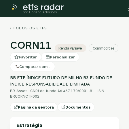
por Horizon Advisors
‹ TODOS OS ETFS
CORN11
Renda variável
Commodities
Favoritar
Personalizar
Comparar com…
BB ETF ÍNDICE FUTURO DE MILHO B3 FUNDO DE
ÍNDICE RESPONSABILIDADE LIMITADA
BB Asset · CNPJ do fundo 46.467.170/0001-81 · ISIN
BRCORNCTF002
Página da gestora
Documentos
Estratégia