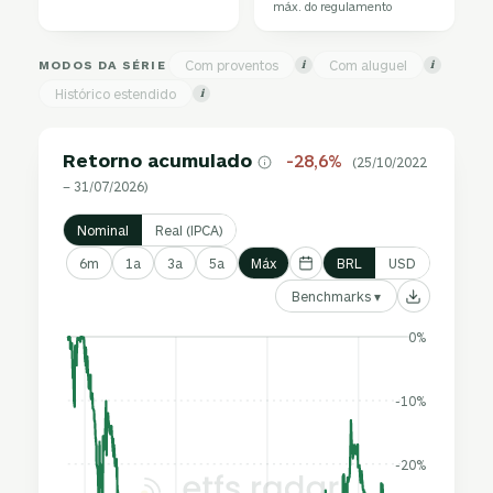
máx. do regulamento
MODOS DA SÉRIE
Com proventos
Com aluguel
i
i
Histórico estendido
i
Retorno acumulado
-28,6%
(25/10/2022
– 31/07/2026)
Nominal
Real (IPCA)
6m
1a
3a
5a
Máx
BRL
USD
Benchmarks ▾
0%
-10%
-20%