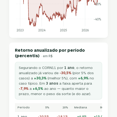
-30%
-40%
2023
2024
2025
2026
Retorno anualizado por período
(percentis)
· em R$
Segurando o CORN11 por
1 ano
, o retorno
anualizado já variou de
-30,5%
(pior 5% dos
casos) a
+30,3%
(melhor 5%), com
+6,9%
no
caso típico. Em
3 anos
a faixa aperta para
-7,9%
a
+6,5%
ao ano — quanto maior o
prazo, menor o peso da sorte (e do azar).
Período
5%
20%
Mediana
80%
1 ano
-30,5%
-18,1%
+6,9%
+15,0%
+3