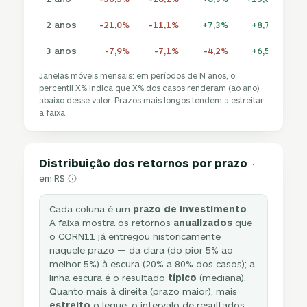
2 anos
-21,0%
-11,1%
+7,3%
+8,7%
+1
3 anos
-7,9%
-7,1%
-4,2%
+6,5%
+
Janelas móveis mensais: em períodos de N anos, o
percentil X% indica que X% dos casos renderam (ao ano)
abaixo desse valor. Prazos mais longos tendem a estreitar
a faixa.
Distribuição dos retornos por prazo
·
em R$
Cada coluna é um
prazo de investimento
.
A faixa mostra os retornos
anualizados
que
o CORN11 já entregou historicamente
naquele prazo — da clara (do pior 5% ao
melhor 5%) à escura (20% a 80% dos casos); a
linha escura é o resultado
típico
(mediana).
Quanto mais à direita (prazo maior), mais
estreito
o leque: o intervalo de resultados