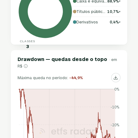
Caixa e equivalentes
88,9%
▾
Títulos públicos
10,7%
▾
Derivativos
0,4%
▾
CLASSES
3
Drawdown — quedas desde o topo
· em
R$
Máxima queda no período:
-44,9%
0%
-10%
-20%