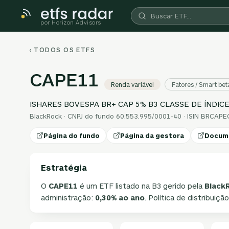
por Horizon Advisors
‹ TODOS OS ETFS
CAPE11
Renda variável
Fatores / Smart bet
ISHARES BOVESPA BR+ CAP 5% B3 CLASSE DE ÍNDICE
BlackRock · CNPJ do fundo 60.553.995/0001-40 · ISIN BRCAP
Página do fundo
Página da gestora
Docum
Estratégia
O
CAPE11
é um ETF listado na B3 gerido pela
Black
administração:
0,30% ao ano
. Política de distribuiçã