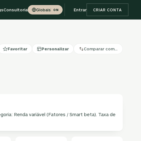
gs
Consultoria
Entrar
Globais
CRIAR CONTA
ON
Favoritar
Personalizar
Comparar com…
egoria: Renda variável (Fatores / Smart beta). Taxa de