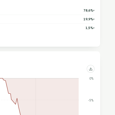
78,6%
▾
19,9%
▾
1,5%
▾
0%
-5%