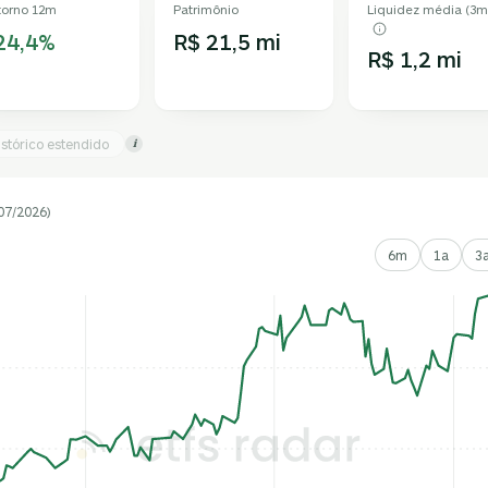
torno 12m
Patrimônio
Liquidez média (3m
24,4%
R$ 21,5 mi
R$ 1,2 mi
istórico estendido
i
07/2026)
6m
1a
3