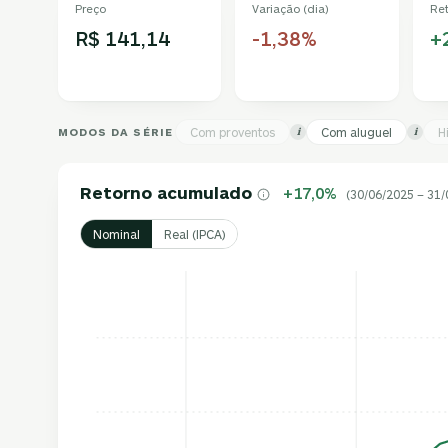
Preço
Variação (dia)
Re
R$ 141,14
-1,38%
+
MODOS DA SÉRIE
Com proventos
Com aluguel
H
i
i
Retorno acumulado
+17,0%
(30/06/2025 – 31/
Nominal
Real (IPCA)