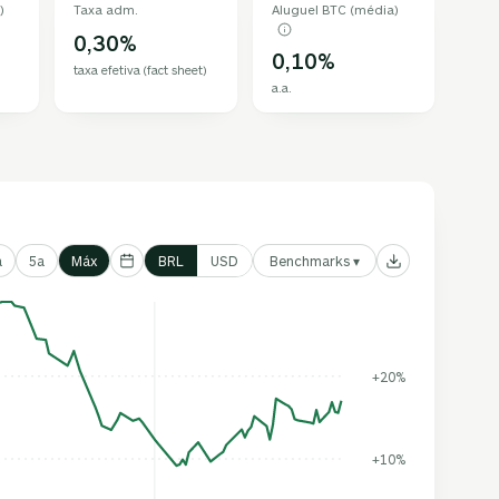
)
Taxa adm.
Aluguel BTC (média)
0,30%
0,10%
taxa efetiva (fact sheet)
a.a.
Benchmarks ▾
a
5a
Máx
BRL
USD
+20%
+10%