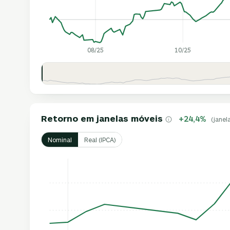
08/25
10/25
Retorno em janelas móveis
+24,4%
(janel
Nominal
Real (IPCA)