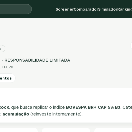
Screener
Comparador
Simulador
Rankin
a
 - RESPONSABILIDADE LIMITADA
ECTF020
entos
Rock
, que busca replicar o índice
BOVESPA BR+ CAP 5% B3
. Cat
o:
acumulação
(reinveste internamente).