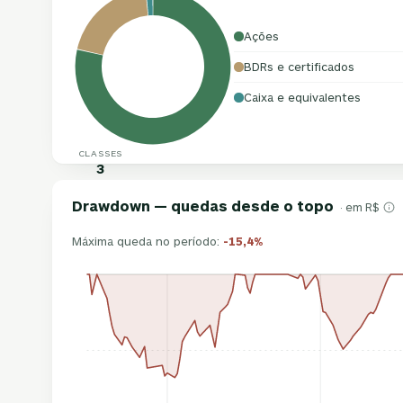
Ações
BDRs e certificados
Caixa e equivalentes
CLASSES
3
Drawdown — quedas desde o topo
· em R$
Máxima queda no período:
-15,4%