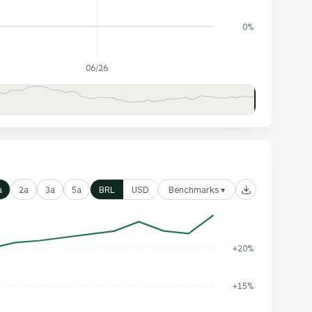
0%
06/26
Benchmarks ▾
a
2a
3a
5a
BRL
USD
+20%
+15%