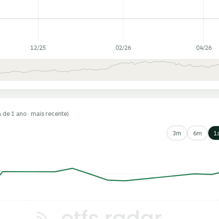
12/25
02/26
04/26
a de 1 ano · mais recente)
3m
6m
1