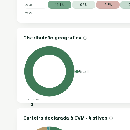
2026
11,1%
0,9%
-4,8%
2025
Distribuição geográfica
Brasil
REGIÕES
1
Carteira declarada à CVM · 4 ativos