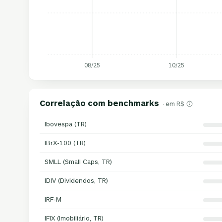
08/25
10/25
Correlação com benchmarks
· em R$
Ibovespa (TR)
IBrX-100 (TR)
SMLL (Small Caps, TR)
IDIV (Dividendos, TR)
IRF-M
IFIX (Imobiliário, TR)