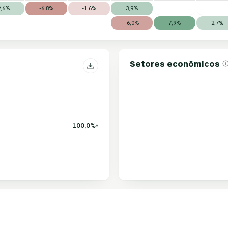
2,6%
-6,8%
-1,6%
3,9%
-6,0%
7,9%
2,7%
Setores econômicos
100,0%
▾