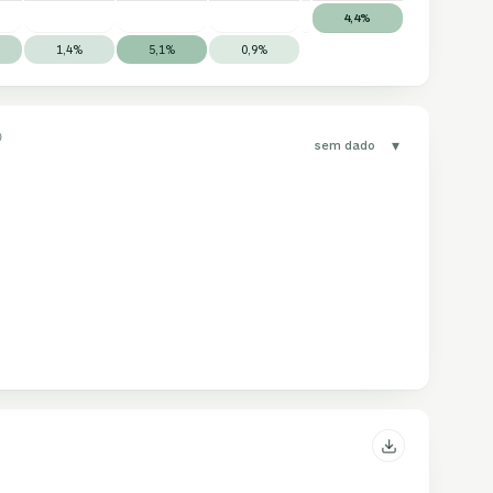
4,4%
1,4%
5,1%
0,9%
▾
sem dado