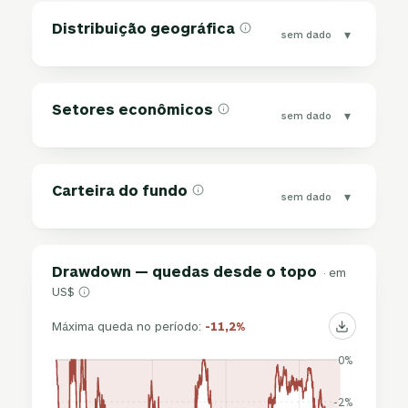
Distribuição geográfica
▾
sem dado
Setores econômicos
▾
sem dado
Carteira do fundo
▾
sem dado
Drawdown — quedas desde o topo
· em
US$
Máxima queda no período:
-11,2%
0%
-2%