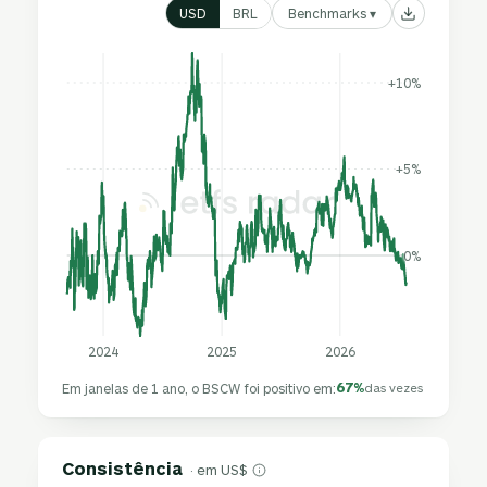
Benchmarks ▾
USD
BRL
+10%
+5%
0%
2024
2025
2026
67%
Em janelas de 1 ano, o BSCW foi positivo em:
das vezes
Consistência
· em US$