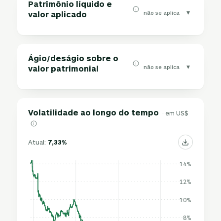
Patrimônio líquido e
▾
não se aplica
valor aplicado
Ágio/deságio sobre o
▾
não se aplica
valor patrimonial
Volatilidade ao longo do tempo
· em US$
Atual:
7,33%
14%
12%
10%
8%