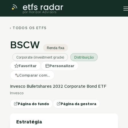
por Horizon Advisors
‹ TODOS OS ETFS
BSCW
Renda fixa
Corporate (investment grade)
Distribuição
Favoritar
Personalizar
Comparar com…
Invesco Bulletshares 2032 Corporate Bond ETF
Invesco
Página do fundo
Página da gestora
Estratégia