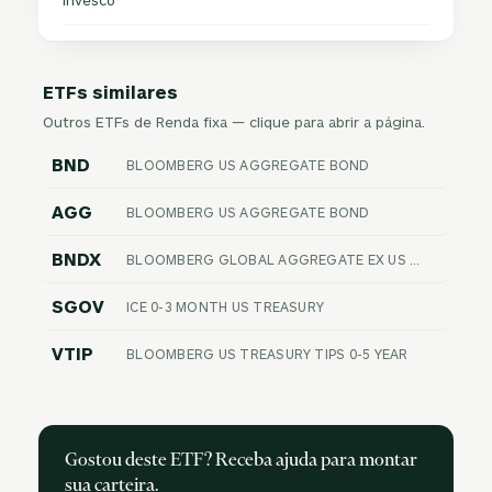
Invesco
ETFs similares
Outros ETFs de Renda fixa — clique para abrir a página.
BND
BLOOMBERG US AGGREGATE BOND
AGG
BLOOMBERG US AGGREGATE BOND
BNDX
BLOOMBERG GLOBAL AGGREGATE EX US FLOAT ADJUSTED RIC HEDGED
SGOV
ICE 0-3 MONTH US TREASURY
VTIP
BLOOMBERG US TREASURY TIPS 0-5 YEAR
Gostou deste ETF? Receba ajuda para montar
sua carteira.