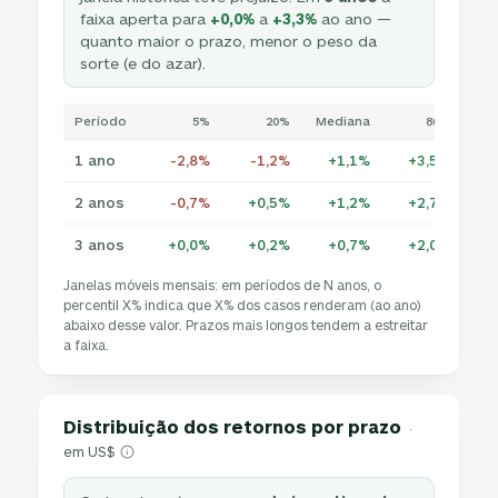
faixa aperta para
+0,0%
a
+3,3%
ao ano —
quanto maior o prazo, menor o peso da
sorte (e do azar).
Período
5%
20%
Mediana
80%
1 ano
-2,8%
-1,2%
+1,1%
+3,5%
+
2 anos
-0,7%
+0,5%
+1,2%
+2,7%
+
3 anos
+0,0%
+0,2%
+0,7%
+2,0%
+
Janelas móveis mensais: em períodos de N anos, o
percentil X% indica que X% dos casos renderam (ao ano)
abaixo desse valor. Prazos mais longos tendem a estreitar
a faixa.
Distribuição dos retornos por prazo
·
em US$