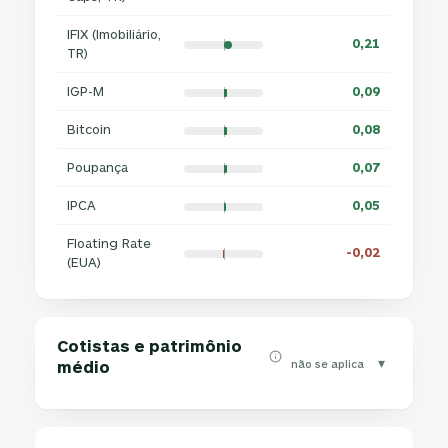
IFIX (Imobiliário,
0,21
TR)
IGP-M
0,09
Bitcoin
0,08
Poupança
0,07
IPCA
0,05
Floating Rate
-0,02
(EUA)
Cotistas e patrimônio
▾
não se aplica
médio