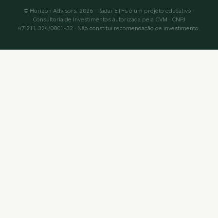
© Horizon Advisors, 2026 · Radar ETFs é um projeto educativo ·
Consultoria de Investimentos autorizada pela CVM · CNPJ
47.211.324/0001-32 · Não constitui recomendação de investimento.