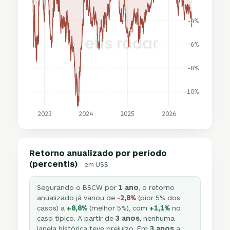
-4%
-6%
-8%
-10%
2023
2024
2025
2026
Retorno anualizado por período
(percentis)
· em US$
Segurando o BSCW por
1 ano
, o retorno
anualizado já variou de
-2,8%
(pior 5% dos
casos) a
+8,8%
(melhor 5%), com
+1,1%
no
caso típico. A partir de
3 anos
, nenhuma
janela histórica teve prejuízo. Em
3 anos
a