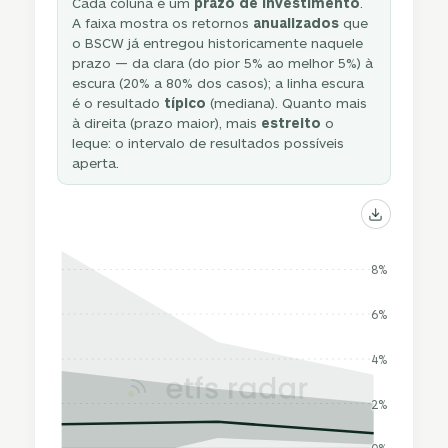
Cada coluna é um
prazo de investimento
.
A faixa mostra os retornos
anualizados
que
o BSCW já entregou historicamente naquele
prazo — da clara (do pior 5% ao melhor 5%) à
escura (20% a 80% dos casos); a linha escura
é o resultado
típico
(mediana). Quanto mais
à direita (prazo maior), mais
estreito
o
leque: o intervalo de resultados possíveis
aperta.
8%
6%
4%
2%