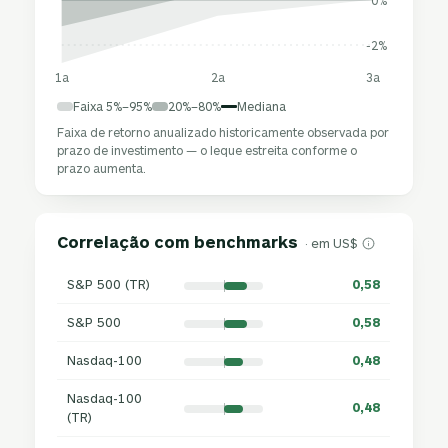
0%
-2%
1a
2a
3a
Faixa 5%–95%
20%–80%
Mediana
Faixa de retorno anualizado historicamente observada por
prazo de investimento — o leque estreita conforme o
prazo aumenta.
Correlação com benchmarks
· em US$
S&P 500 (TR)
0,58
S&P 500
0,58
Nasdaq-100
0,48
Nasdaq-100
0,48
(TR)