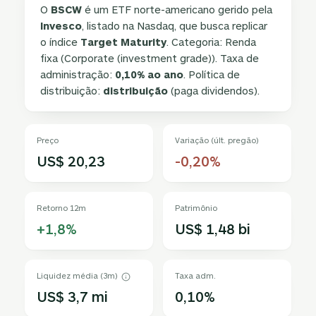
O
BSCW
é um ETF norte-americano gerido pela
Invesco
, listado na Nasdaq, que busca replicar
o índice
Target Maturity
. Categoria: Renda
fixa (Corporate (investment grade)). Taxa de
administração:
0,10% ao ano
. Política de
distribuição:
distribuição
(paga dividendos).
Preço
Variação (últ. pregão)
US$ 20,23
-0,20%
Retorno 12m
Patrimônio
+1,8%
US$ 1,48 bi
Liquidez média (3m)
Taxa adm.
US$ 3,7 mi
0,10%