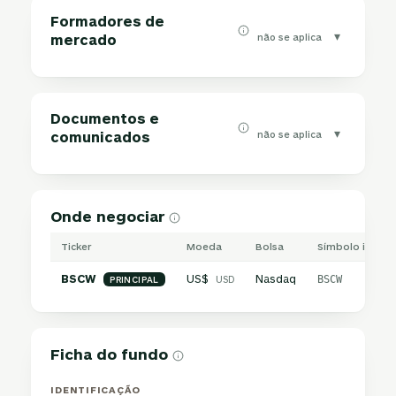
Formadores de
▾
não se aplica
mercado
Documentos e
▾
não se aplica
comunicados
Onde negociar
Ticker
Moeda
Bolsa
Símbolo intern
BSCW
US$
Nasdaq
USD
BSCW
PRINCIPAL
Ficha do fundo
IDENTIFICAÇÃO