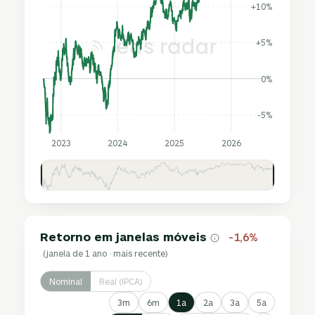
+10%
+5%
0%
-5%
2023
2024
2025
2026
Retorno em janelas móveis
-1,6%
(janela de 1 ano · mais recente)
Nominal
Real (IPCA)
3m
6m
1a
2a
3a
5a