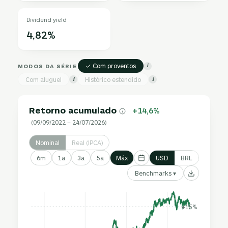
Dividend yield
4,82%
✓ Com proventos
MODOS DA SÉRIE
i
Com aluguel
Histórico estendido
i
i
Retorno acumulado
+14,6%
(09/09/2022 – 24/07/2026)
Nominal
Real (IPCA)
6m
1a
3a
5a
Máx
USD
BRL
Benchmarks ▾
+15%