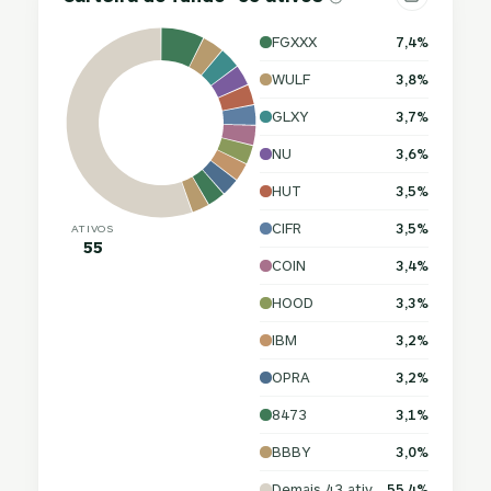
FGXXX
7,4%
WULF
3,8%
GLXY
3,7%
NU
3,6%
HUT
3,5%
CIFR
3,5%
ATIVOS
55
COIN
3,4%
HOOD
3,3%
IBM
3,2%
OPRA
3,2%
8473
3,1%
BBBY
3,0%
Demais 43 ativos
55,4%