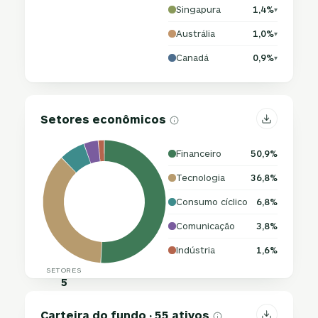
Singapura
1,4%
▾
Austrália
1,0%
▾
Canadá
0,9%
▾
Setores econômicos
Financeiro
50,9%
Tecnologia
36,8%
Consumo cíclico
6,8%
Comunicação
3,8%
Indústria
1,6%
SETORES
5
Carteira do fundo · 55 ativos