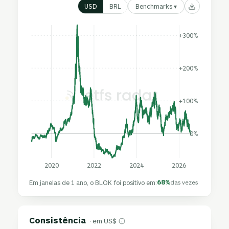
Benchmarks ▾
USD
BRL
+300%
+200%
+100%
0%
2020
2022
2024
2026
68%
Em janelas de 1 ano, o BLOK foi positivo em:
das vezes
Consistência
· em US$