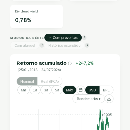
Dividend yield
0,78%
✓ Com proventos
MODOS DA SÉRIE
i
Com aluguel
Histórico estendido
i
i
Retorno acumulado
+247,2%
(25/01/2018 – 24/07/2026)
Nominal
Real (IPCA)
6m
1a
3a
5a
Máx
USD
BRL
Benchmarks ▾
+300%