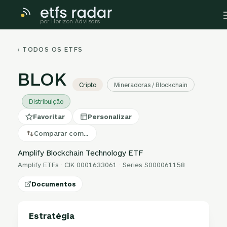
por Horizon Advisors
‹ TODOS OS ETFS
BLOK
Cripto
Mineradoras / Blockchain
Distribuição
Favoritar
Personalizar
Comparar com…
Amplify Blockchain Technology ETF
Amplify ETFs · CIK 0001633061 · Series S000061158
Documentos
Estratégia