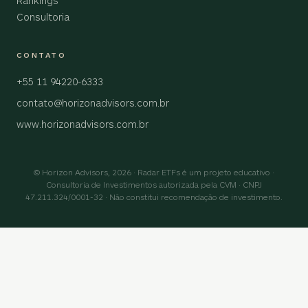
Rankings
Consultoria
CONTATO
+55 11 94220-6333
contato@horizonadvisors.com.br
www.horizonadvisors.com.br
© Horizon Advisors, 2026 · Radar ETFs é um projeto educativo ·
Consultoria de Investimentos autorizada pela CVM · CNPJ
47.211.324/0001-32 · Não constitui recomendação de investimento.