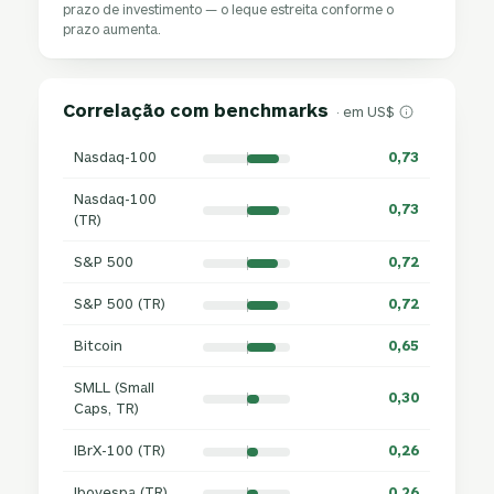
prazo de investimento — o leque estreita conforme o
prazo aumenta.
Correlação com benchmarks
· em US$
Nasdaq-100
0,73
Nasdaq-100
0,73
(TR)
S&P 500
0,72
S&P 500 (TR)
0,72
Bitcoin
0,65
SMLL (Small
0,30
Caps, TR)
IBrX-100 (TR)
0,26
Ibovespa (TR)
0,26