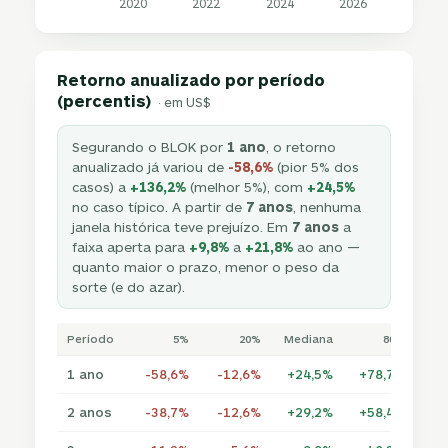
2020
2022
2024
2026
Retorno anualizado por período
(percentis)
· em US$
Segurando o BLOK por
1 ano
, o retorno
anualizado já variou de
-58,6%
(pior 5% dos
casos) a
+136,2%
(melhor 5%), com
+24,5%
no caso típico. A partir de
7 anos
, nenhuma
janela histórica teve prejuízo. Em
7 anos
a
faixa aperta para
+9,8%
a
+21,8%
ao ano —
quanto maior o prazo, menor o peso da
sorte (e do azar).
Período
5%
20%
Mediana
80%
1 ano
-58,6%
-12,6%
+24,5%
+78,7%
2 anos
-38,7%
-12,6%
+29,2%
+58,4%
+7