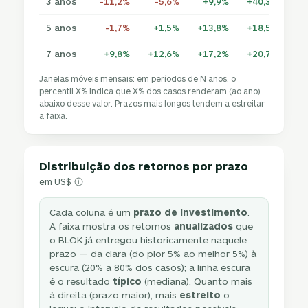
3 anos
-11,2%
-5,6%
+9,9%
+40,3%
+5
5 anos
-1,7%
+1,5%
+13,8%
+18,5%
+2
7 anos
+9,8%
+12,6%
+17,2%
+20,7%
+2
Janelas móveis mensais: em períodos de N anos, o
percentil X% indica que X% dos casos renderam (ao ano)
abaixo desse valor. Prazos mais longos tendem a estreitar
a faixa.
Distribuição dos retornos por prazo
·
em US$
Cada coluna é um
prazo de investimento
.
A faixa mostra os retornos
anualizados
que
o BLOK já entregou historicamente naquele
prazo — da clara (do pior 5% ao melhor 5%) à
escura (20% a 80% dos casos); a linha escura
é o resultado
típico
(mediana). Quanto mais
à direita (prazo maior), mais
estreito
o