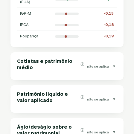
(EUA)
IGP-M
-0,15
IPCA
-0,18
Poupança
-0,19
Cotistas e patrimônio
▾
não se aplica
médio
Patrimônio líquido e
▾
não se aplica
valor aplicado
Ágio/deságio sobre o
▾
não se aplica
valor patrimonial