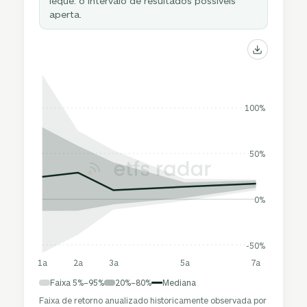
leque: o intervalo de resultados possíveis
aperta.
100%
50%
0%
-50%
1a
2a
3a
5a
7a
Faixa 5%–95%
20%–80%
Mediana
Faixa de retorno anualizado historicamente observada por