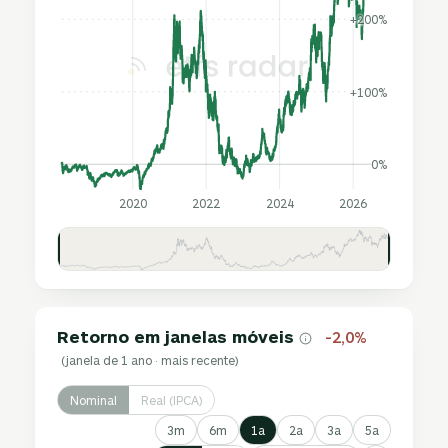
+200%
+100%
0%
2020
2022
2024
2026
Retorno em janelas móveis
-2,0%
(janela de 1 ano · mais recente)
Nominal
Real (IPCA)
3m
6m
1a
2a
3a
5a