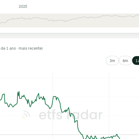
2025
 de 1 ano · mais recente)
3m
6m
1