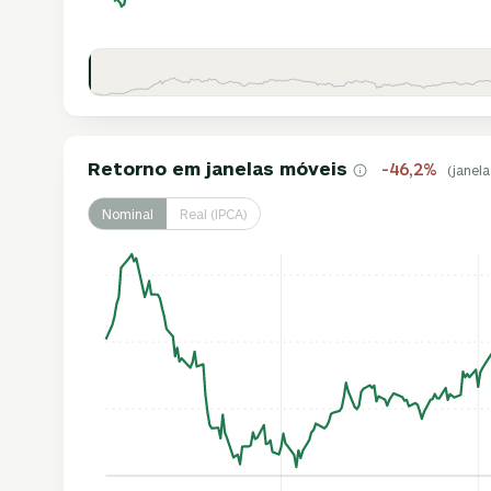
Retorno em janelas móveis
-46,2%
(janela
Nominal
Real (IPCA)