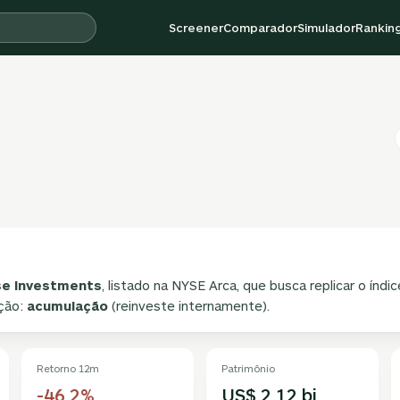
Screener
Comparador
Simulador
Rankin
se Investments
, listado na NYSE Arca, que busca replicar o índi
ição:
acumulação
(reinveste internamente).
Retorno 12m
Patrimônio
-46,2%
US$ 2,12 bi