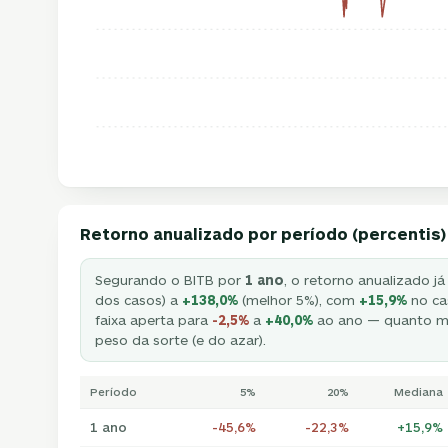
Retorno anualizado por período (percentis)
Segurando o BITB por
1 ano
, o retorno anualizado já
dos casos) a
+138,0%
(melhor 5%), com
+15,9%
no ca
faixa aperta para
-2,5%
a
+40,0%
ao ano — quanto ma
peso da sorte (e do azar).
Período
5%
20%
Mediana
1 ano
-45,6%
-22,3%
+15,9%