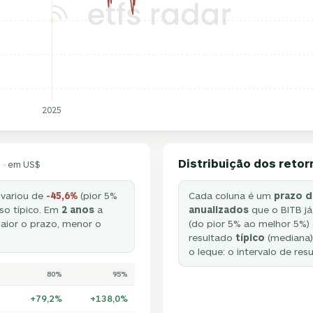
2025
Distribuição dos retor
· em US$
 variou de
-45,6%
(pior 5%
Cada coluna é um
prazo d
so típico. Em
2 anos
a
anualizados
que o BITB já
ior o prazo, menor o
(do pior 5% ao melhor 5%) 
resultado
típico
(mediana).
o leque: o intervalo de res
80%
95%
+79,2%
+138,0%