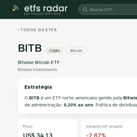
por Horizon Advisors
‹ TODOS OS ETFS
BITB
Cripto
Bitcoin
Bitwise Bitcoin ETF
Bitwise Investments
Estratégia
O
BITB
é um ETF norte-americano gerido pela
Bitwi
de administração:
0,20% ao ano
. Política de distribu
Preço
Variação (últ. pregão)
US$ 34,13
-2,87%