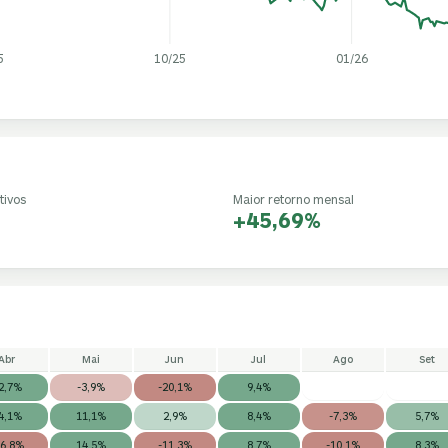
5
10/25
01/26
tivos
Maior retorno mensal
+45,69%
Abr
Mai
Jun
Jul
Ago
Set
2,7%
-3,9%
-20,1%
9,4%
4,1%
11,1%
2,9%
8,4%
-7,3%
5,7%
16,8%
14,5%
-11,3%
8,7%
-10,1%
8,3%