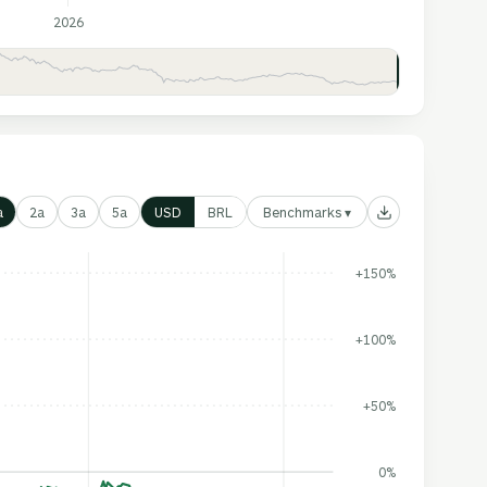
2026
Benchmarks ▾
a
2a
3a
5a
USD
BRL
+150%
+100%
+50%
0%