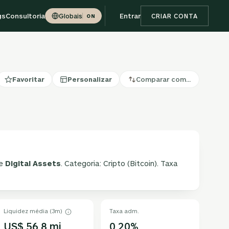
gs
Consultoria
Entrar
Globais
CRIAR CONTA
ON
Favoritar
Personalizar
Comparar com…
ce
Digital Assets
. Categoria: Cripto (Bitcoin). Taxa
Liquidez média (3m)
Taxa adm.
US$ 56,8 mi
0,20%