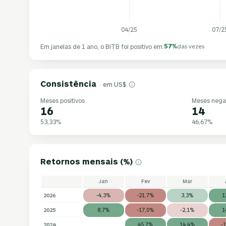
04/25
07/2
57%
Em janelas de 1 ano, o BITB foi positivo em:
das vezes
Consistência
· em US$
Meses positivos
Meses nega
16
14
53,33%
46,67%
Retornos mensais (%)
Jan
Fev
Mar
2026
-4,3%
-21,7%
3,3%
1
2025
8,7%
-17,0%
-2,1%
1
2024
45,7%
14,4%
-