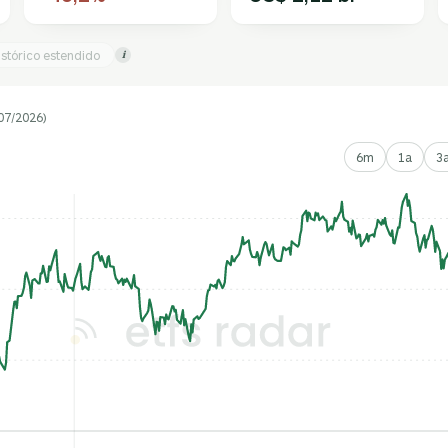
istórico estendido
i
07/2026)
6m
1a
3