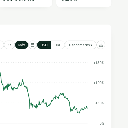
Benchmarks ▾
a
5a
Máx
USD
BRL
+150%
+100%
+50%
0%