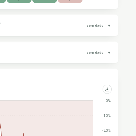
▾
sem dado
▾
sem dado
0%
-10%
-20%