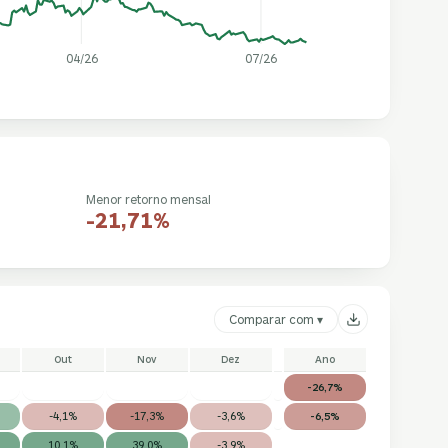
04/26
07/26
Menor retorno mensal
-21,71%
Comparar com ▾
Out
Nov
Dez
Ano
-26,7%
-4,1%
-17,3%
-3,6%
-6,5%
10,1%
39,0%
-3,9%