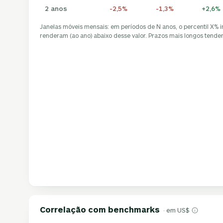
2 anos
-2,5%
-1,3%
+2,6%
Janelas móveis mensais: em períodos de N anos, o percentil X% 
renderam (ao ano) abaixo desse valor. Prazos mais longos tendem 
Correlação com benchmarks
· em US$