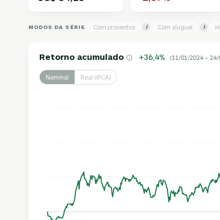
MODOS DA SÉRIE
Com proventos
Com aluguel
H
i
i
Retorno acumulado
+36,4%
(11/01/2024 – 24/
Nominal
Real (IPCA)