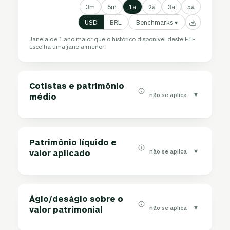
3m
6m
1a
2a
3a
5a
Benchmarks ▾
USD
BRL
Janela de 1 ano maior que o histórico disponível deste ETF.
Escolha uma janela menor.
Cotistas e patrimônio
▾
não se aplica
médio
Patrimônio líquido e
▾
não se aplica
valor aplicado
Ágio/deságio sobre o
▾
não se aplica
valor patrimonial