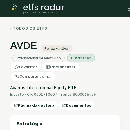
por Horizon Advisors
‹ TODOS OS ETFS
AVDE
Renda variável
Internacional desenvolvido
Distribuição
Favoritar
Personalizar
Comparar com…
Avantis International Equity ETF
Investo · CIK 0001710607 · Series S000066456
Página da gestora
Documentos
Estratégia