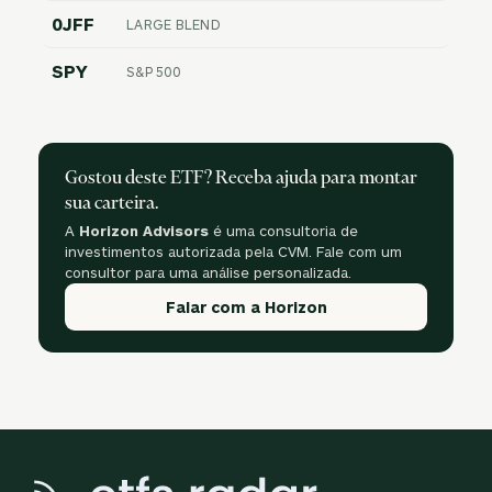
0JFF
LARGE BLEND
SPY
S&P 500
Gostou deste ETF? Receba ajuda para montar
sua carteira.
A
Horizon Advisors
é uma consultoria de
investimentos autorizada pela CVM. Fale com um
consultor para uma análise personalizada.
Falar com a Horizon