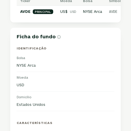
Ticker
Moeda
Bolsa
Símbolo inte
AVDE
US$
NYSE Arca
USD
AVDE
PRINCIPAL
Ficha do fundo
IDENTIFICAÇÃO
Bolsa
NYSE Arca
Moeda
USD
Domicílio
Estados Unidos
CARACTERÍSTICAS