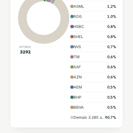
ASML
1,2%
ROG
1,0%
HSBC
0,8%
SHEL
0,8%
NVS
0,7%
ATIVOS
3292
TM
0,6%
SAF
0,6%
AZN
0,6%
AEM
0,5%
BHP
0,5%
BBVA
0,5%
Demais 3.280 ativos
90,7%