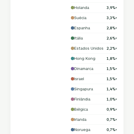
Holanda
3,9%
▾
Suécia
3,3%
▾
Espanha
2,8%
▾
Itália
2,6%
▾
Estados Unidos
2,2%
▾
Hong Kong
1,8%
▾
Dinamarca
1,5%
▾
Israel
1,5%
▾
Singapura
1,4%
▾
Finlândia
1,0%
▾
Bélgica
0,9%
▾
Irlanda
0,7%
▾
Noruega
0,7%
▾