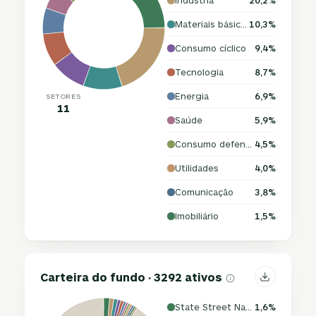
Indústria
20,2%
Materiais básicos
10,3%
Consumo cíclico
9,4%
Tecnologia
8,7%
Energia
6,9%
SETORES
11
Saúde
5,9%
Consumo defensivo
4,5%
Utilidades
4,0%
Comunicação
3,8%
Imobiliário
1,5%
Carteira do fundo · 3292 ativos
State Street Navigator Securities Lending Trust - State Street Navigator Securities Lending Government Money Market Portfolio
1,6%