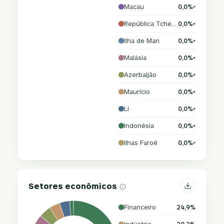
Macau
0,0%
▾
República Tcheca
0,0%
▾
Ilha de Man
0,0%
▾
Malásia
0,0%
▾
Azerbaijão
0,0%
▾
Maurício
0,0%
▾
LI
0,0%
▾
Indonésia
0,0%
▾
Ilhas Faroé
0,0%
▾
Setores econômicos
Financeiro
24,9%