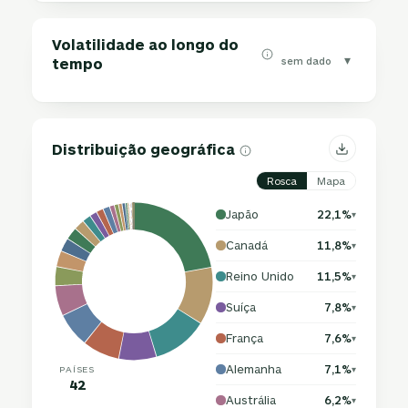
Volatilidade ao longo do
▾
sem dado
tempo
Distribuição geográfica
Rosca
Mapa
Japão
22,1%
▾
Canadá
11,8%
▾
Reino Unido
11,5%
▾
Suíça
7,8%
▾
França
7,6%
▾
Alemanha
7,1%
PAÍSES
▾
42
Austrália
6,2%
▾