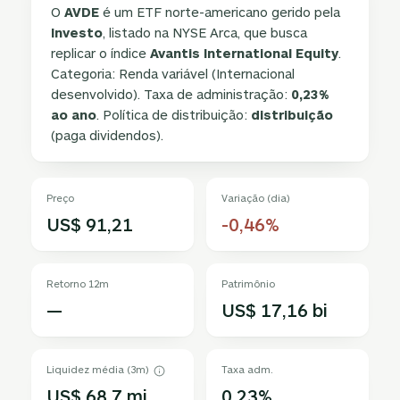
O
AVDE
é um ETF norte-americano gerido pela
Investo
, listado na NYSE Arca, que busca
replicar o índice
Avantis International Equity
.
Categoria: Renda variável (Internacional
desenvolvido). Taxa de administração:
0,23%
ao ano
. Política de distribuição:
distribuição
(paga dividendos).
Preço
Variação (dia)
US$ 91,21
-0,46%
Retorno 12m
Patrimônio
—
US$ 17,16 bi
Liquidez média (3m)
Taxa adm.
US$ 68,7 mi
0,23%