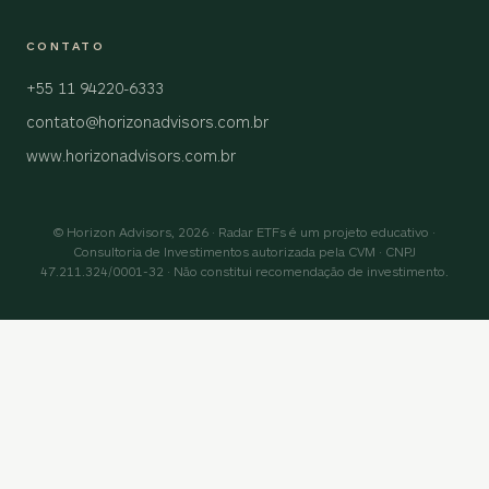
CONTATO
+55 11 94220-6333
contato@horizonadvisors.com.br
www.horizonadvisors.com.br
© Horizon Advisors, 2026 · Radar ETFs é um projeto educativo ·
Consultoria de Investimentos autorizada pela CVM · CNPJ
47.211.324/0001-32 · Não constitui recomendação de investimento.