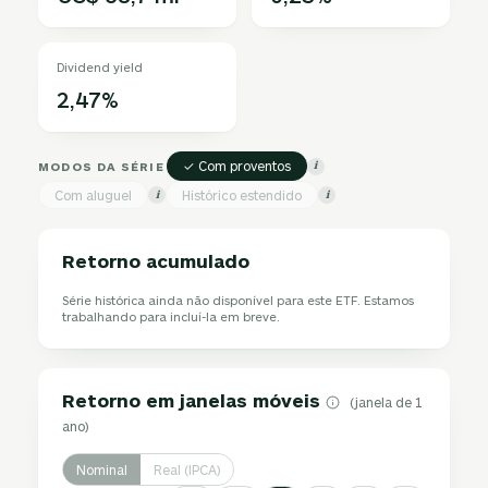
Dividend yield
2,47%
✓ Com proventos
MODOS DA SÉRIE
i
Com aluguel
Histórico estendido
i
i
Retorno acumulado
Série histórica ainda não disponível para este ETF. Estamos
trabalhando para incluí-la em breve.
Retorno em janelas móveis
(janela de 1
ano)
Nominal
Real (IPCA)