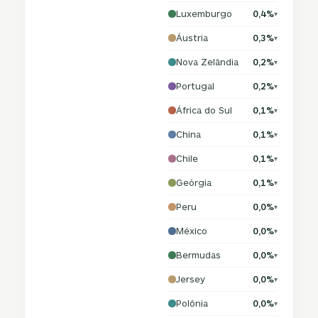
Luxemburgo
0,4%
▾
Áustria
0,3%
▾
Nova Zelândia
0,2%
▾
Portugal
0,2%
▾
África do Sul
0,1%
▾
China
0,1%
▾
Chile
0,1%
▾
Geórgia
0,1%
▾
Peru
0,0%
▾
México
0,0%
▾
Bermudas
0,0%
▾
Jersey
0,0%
▾
Polônia
0,0%
▾