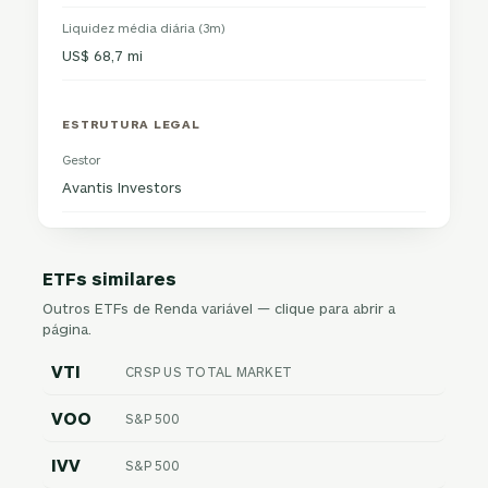
Liquidez média diária (3m)
US$ 68,7 mi
ESTRUTURA LEGAL
Gestor
Avantis Investors
ETFs similares
Outros ETFs de Renda variável — clique para abrir a
página.
VTI
CRSP US TOTAL MARKET
VOO
S&P 500
IVV
S&P 500