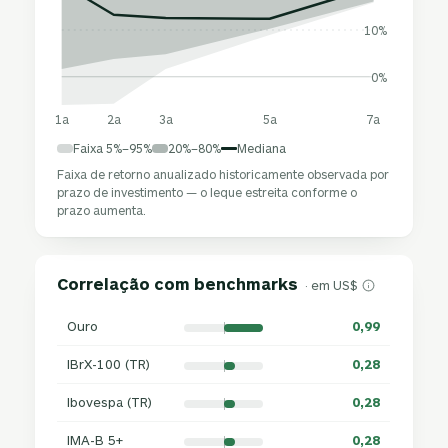
10%
0%
1a
2a
3a
5a
7a
Faixa 5%–95%
20%–80%
Mediana
Faixa de retorno anualizado historicamente observada por
prazo de investimento — o leque estreita conforme o
prazo aumenta.
Correlação com benchmarks
· em US$
Ouro
0,99
IBrX-100 (TR)
0,28
Ibovespa (TR)
0,28
IMA-B 5+
0,28