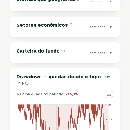
▾
sem dado
Setores econômicos
▾
sem dado
Carteira do fundo
▾
sem dado
Drawdown — quedas desde o topo
· em
US$
Máxima queda no período:
-26,3%
0%
-5%