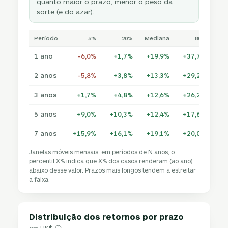
quanto maior o prazo, menor o peso da
sorte (e do azar).
Período
5%
20%
Mediana
80%
1 ano
-6,0%
+1,7%
+19,9%
+37,7%
+4
2 anos
-5,8%
+3,8%
+13,3%
+29,2%
+4
3 anos
+1,7%
+4,8%
+12,6%
+26,2%
+3
5 anos
+9,0%
+10,3%
+12,4%
+17,6%
+2
7 anos
+15,9%
+16,1%
+19,1%
+20,0%
+2
Janelas móveis mensais: em períodos de N anos, o
percentil X% indica que X% dos casos renderam (ao ano)
abaixo desse valor. Prazos mais longos tendem a estreitar
a faixa.
Distribuição dos retornos por prazo
·