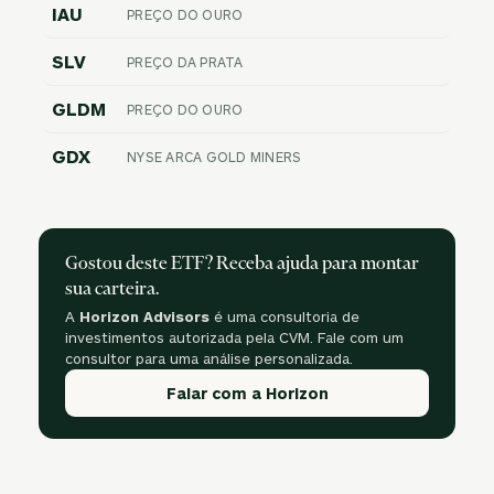
IAU
PREÇO DO OURO
SLV
PREÇO DA PRATA
GLDM
PREÇO DO OURO
GDX
NYSE ARCA GOLD MINERS
Gostou deste ETF? Receba ajuda para montar
sua carteira.
A
Horizon Advisors
é uma consultoria de
investimentos autorizada pela CVM. Fale com um
consultor para uma análise personalizada.
Falar com a Horizon