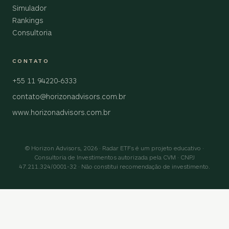
Simulador
Rankings
Consultoria
CONTATO
+55 11 94220-6333
contato@horizonadvisors.com.br
www.horizonadvisors.com.br
© Horizon Advisors, 2026 · Radar ETFs é um projeto educativo ·
Consultoria de Investimentos autorizada pela CVM · CNPJ
47.211.324/0001-32 · Não constitui recomendação de investimento.