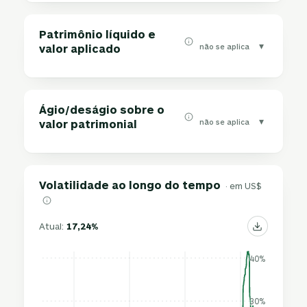
Patrimônio líquido e
▾
não se aplica
valor aplicado
Ágio/deságio sobre o
▾
não se aplica
valor patrimonial
Volatilidade ao longo do tempo
· em US$
Atual:
17,24%
40%
30%