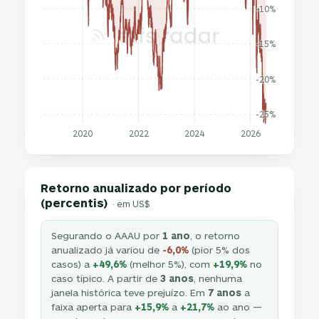
-10%
-15%
-20%
-25%
2020
2022
2024
2026
Retorno anualizado por período
(percentis)
· em US$
Segurando o AAAU por
1 ano
, o retorno
anualizado já variou de
-6,0%
(pior 5% dos
casos) a
+49,6%
(melhor 5%), com
+19,9%
no
caso típico. A partir de
3 anos
, nenhuma
janela histórica teve prejuízo. Em
7 anos
a
faixa aperta para
+15,9%
a
+21,7%
ao ano —