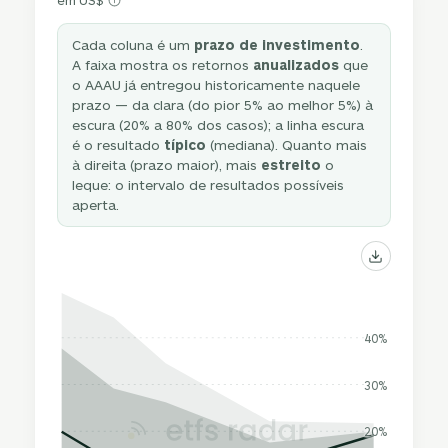
em US$
Cada coluna é um
prazo de investimento
.
A faixa mostra os retornos
anualizados
que
o AAAU já entregou historicamente naquele
prazo — da clara (do pior 5% ao melhor 5%) à
escura (20% a 80% dos casos); a linha escura
é o resultado
típico
(mediana). Quanto mais
à direita (prazo maior), mais
estreito
o
leque: o intervalo de resultados possíveis
aperta.
40%
30%
20%