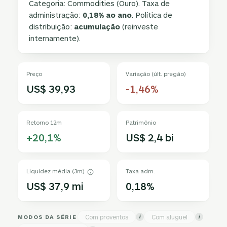
Categoria: Commodities (Ouro). Taxa de
administração:
0,18% ao ano
. Política de
distribuição:
acumulação
(reinveste
internamente).
Preço
Variação (últ. pregão)
US$ 39,93
-1,46%
Retorno 12m
Patrimônio
+20,1%
US$ 2,4 bi
Liquidez média (3m)
Taxa adm.
US$ 37,9 mi
0,18%
MODOS DA SÉRIE
Com proventos
Com aluguel
i
i