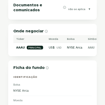
Documentos e
▾
não se aplica
comunicados
Onde negociar
Ticker
Moeda
Bolsa
Símbolo inte
AAAU
US$
NYSE Arca
USD
AAAU
PRINCIPAL
Ficha do fundo
IDENTIFICAÇÃO
Bolsa
NYSE Arca
Moeda