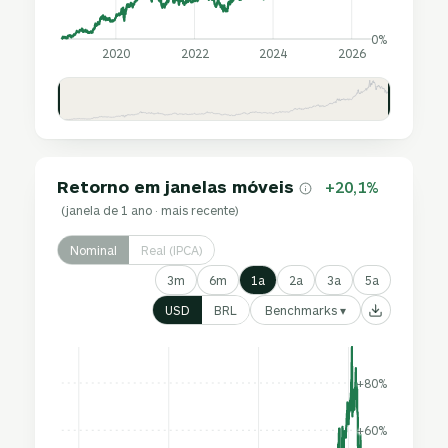
0%
2020
2022
2024
2026
Retorno em janelas móveis
+20,1%
(janela de 1 ano · mais recente)
Nominal
Real (IPCA)
3m
6m
1a
2a
3a
5a
Benchmarks ▾
USD
BRL
+80%
+60%