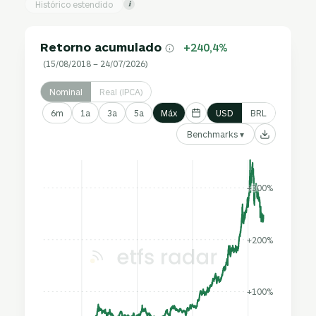
Histórico estendido
i
Retorno acumulado
+240,4%
(15/08/2018 – 24/07/2026)
Nominal
Real (IPCA)
6m
1a
3a
5a
Máx
USD
BRL
Benchmarks ▾
+300%
+200%
+100%