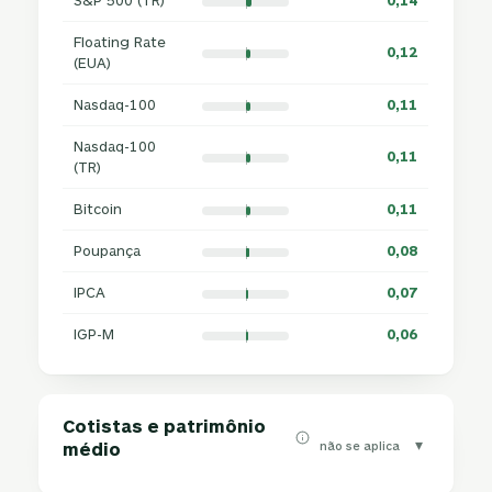
S&P 500 (TR)
0,14
Floating Rate
0,12
(EUA)
Nasdaq-100
0,11
Nasdaq-100
0,11
(TR)
Bitcoin
0,11
Poupança
0,08
IPCA
0,07
IGP-M
0,06
Cotistas e patrimônio
▾
não se aplica
médio