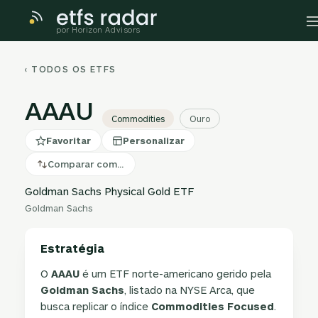
por Horizon Advisors
‹ TODOS OS ETFS
AAAU
Commodities
Ouro
Favoritar
Personalizar
Comparar com…
Goldman Sachs Physical Gold ETF
Goldman Sachs
Estratégia
O
AAAU
é um ETF norte-americano gerido pela
Goldman Sachs
, listado na NYSE Arca, que
busca replicar o índice
Commodities Focused
.