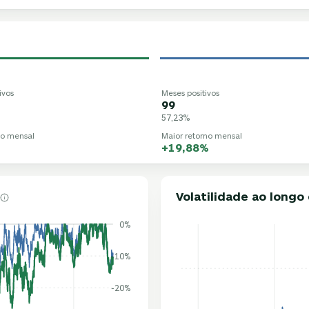
ivos
Meses positivos
99
57,23%
no mensal
Maior retorno mensal
+19,88%
Volatilidade ao long
0%
-10%
-20%