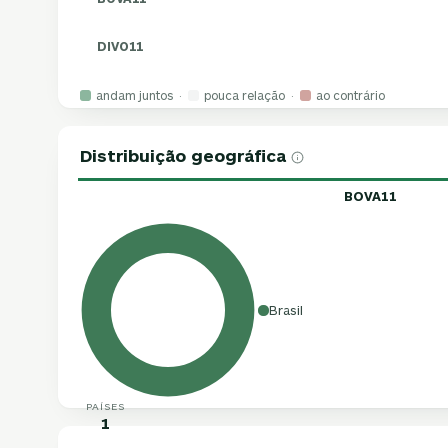
DIVO11
andam juntos ·
pouca relação ·
ao contrário
Distribuição geográfica
BOVA11
Brasil
PAÍSES
1