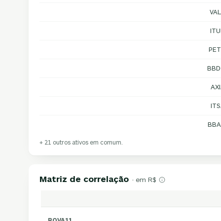
VAL
IT
PET
BBD
AX
IT
BBA
+ 21 outros ativos em comum.
Matriz de correlação
· em R$
BOVA11