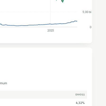
5,00 bi
0
2025
comum
DIVO11
4,32%