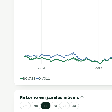
2013
2016
BOVA11
DIVO11
Retorno em janelas móveis
3m
6m
1a
2a
3a
5a