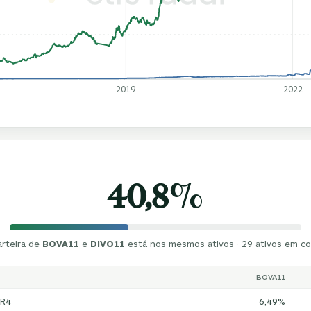
2019
2022
40,8%
arteira de
BOVA11
e
DIVO11
está nos mesmos ativos · 29 ativos em 
BOVA11
R4
6,49%