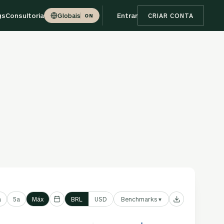
gs
Consultoria
Entrar
Globais
CRIAR CONTA
ON
Benchmarks ▾
a
5a
Máx
BRL
USD