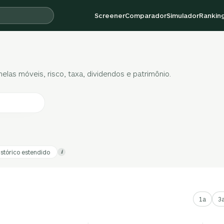
Screener
Comparador
Simulador
Rankin
las móveis, risco, taxa, dividendos e patrimônio.
istórico estendido
i
1a
3