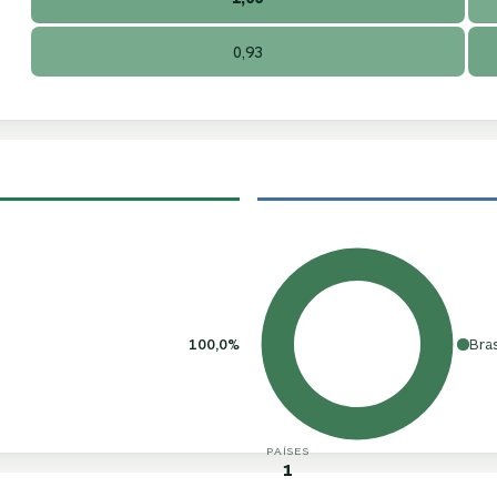
0,93
100,0%
Bras
PAÍSES
1