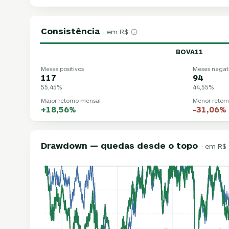
Consistência
· em R$
BOVA11
Meses positivos
Meses negat
117
94
55,45%
44,55%
Maior retorno mensal
Menor retor
+18,56%
-31,06%
Drawdown — quedas desde o topo
· em R$