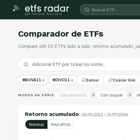
por Horizon Advisors
Comparador de ETFs
Compare até 10 ETFs lado a lado: retorno acumulado, jane
×
×
BOVA11
DIVO11
Salvar
Copiar link
MODOS DA SÉRIE
Com proventos
Com aluguel
H
i
i
Retorno acumulado
(31/01/2012 – 31/07/2026)
Nominal
Real (IPCA)