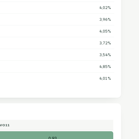
4,02%
3,96%
4,05%
3,72%
3,54%
4,85%
4,01%
IVO11
0,93