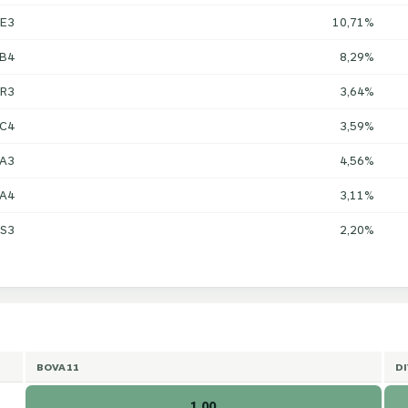
E3
10,71%
UB4
8,29%
R3
3,64%
C4
3,59%
IA3
4,56%
SA4
3,11%
S3
2,20%
BOVA11
D
1,00