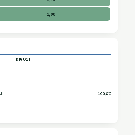
1,00
DIVO11
il
100,0%