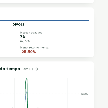
DIVO11
Meses negativos
74
42,77%
Menor retorno mensal
-25,50%
o do tempo
· em R$
+60%